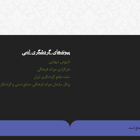
پیوندهای گردشگری ادبی
داریوش شهبازی
خبرگزاری میراث فرهنگی
سايت جامع گردشگري ايران
پرتال سازمان ميراث فرهنگي، صنايع دستي و گردشگر