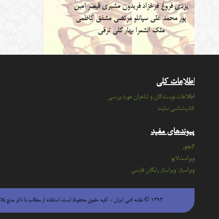
یزدی
فروغ فرخزاد
فریدون مشیری
قیصر امین
پور
محمد علی سپانلو
مرتضی مشفق کاظمی
ملک الشعرا بهار
گلی ترقی
اطلاعات کلی
اطلاعات نویسندگان و شاعران مورد بررسی
کتاب‌شناسی سایت
پیوندهای مفید
گنجور
ویراست‌لایو
ویراسباز: ویراستار رایگان فارسی
۱۳۹۳ © نقشه ادبی ایران - كليه حقوق محفوظ است، استفاده از مطالب با ذكر منبع بلامانع است.