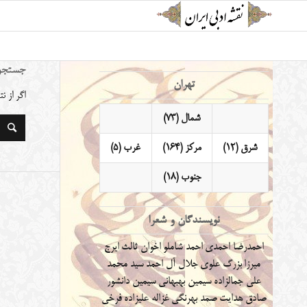
جستجو
تهران
اگر از 
شمال (73)
شرق (12)
مرکز (164)
غرب (5)
جنوب (18)
نویسندگان و شعرا
احمدرضا احمدی
احمد شاملو
اخوان ثالث
ایرج
میرزا
بزرگ علوی
جلال آل احمد
سید محمد
علی جمالزاده
سیمین بهبهانی
سیمین دانشور
صادق هدایت
صمد بهرنگی
غزاله علیزاده
فرخی