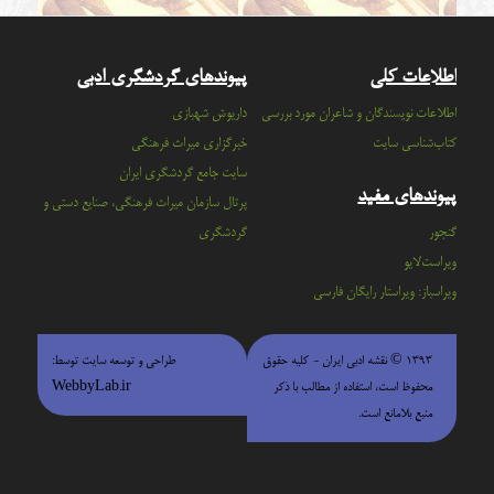
اطلاعات کلی
پیوندهای گردشگری ادبی
اطلاعات نویسندگان و شاعران مورد بررسی
داریوش شهبازی
کتاب‌شناسی سایت
خبرگزاری میراث فرهنگی
سايت جامع گردشگري ايران
پیوندهای مفید
پرتال سازمان ميراث فرهنگي، صنايع دستي و
گنجور
گردشگري
ویراست‌لایو
ویراسباز: ویراستار رایگان فارسی
۱۳۹۳ © نقشه ادبی ایران - كليه حقوق
طراحی و توسعه سایت توسط:
محفوظ است، استفاده از مطالب با ذكر
WebbyLab.ir
منبع بلامانع است.