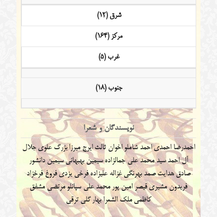
شرق (12)
مرکز (164)
غرب (5)
جنوب (18)
نویسندگان و شعرا
احمدرضا احمدی
احمد شاملو
اخوان ثالث
ایرج میرزا
بزرگ علوی
جلال
آل احمد
سید محمد علی جمالزاده
سیمین بهبهانی
سیمین دانشور
صادق هدایت
صمد بهرنگی
غزاله علیزاده
فرخی یزدی
فروغ فرخزاد
فریدون مشیری
قیصر امین پور
محمد علی سپانلو
مرتضی مشفق
کاظمی
ملک الشعرا بهار
گلی ترقی