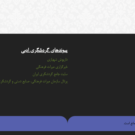
پیوندهای گردشگری ادبی
داریوش شهبازی
خبرگزاری میراث فرهنگی
سايت جامع گردشگري ايران
پرتال سازمان ميراث فرهنگي، صنايع دستي و گردشگر