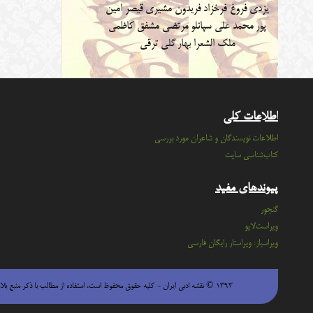
یزدی
فروغ فرخزاد
فریدون مشیری
قیصر امین
پور
محمد علی سپانلو
مرتضی مشفق کاظمی
ملک الشعرا بهار
گلی ترقی
اطلاعات کلی
اطلاعات نویسندگان و شاعران مورد بررسی
کتاب‌شناسی سایت
پیوندهای مفید
گنجور
ویراست‌لایو
ویراسباز: ویراستار رایگان فارسی
۱۳۹۳ © نقشه ادبی ایران - كليه حقوق محفوظ است، استفاده از مطالب با ذكر منبع بلامانع است.