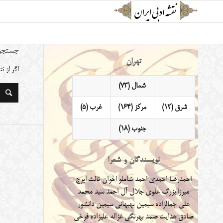
جستجو
تهران
اگر از 
شمال (73)
شرق (12)
مرکز (164)
غرب (5)
جنوب (18)
نویسندگان و شعرا
احمدرضا احمدی
احمد شاملو
اخوان ثالث
ایرج
میرزا
بزرگ علوی
جلال آل احمد
سید محمد
علی جمالزاده
سیمین بهبهانی
سیمین دانشور
صادق هدایت
صمد بهرنگی
غزاله علیزاده
فرخی