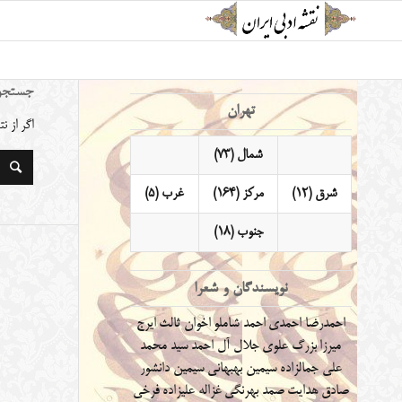
جستجو
تهران
اگر از 
شمال (73)
شرق (12)
مرکز (164)
غرب (5)
جنوب (18)
نویسندگان و شعرا
احمدرضا احمدی
احمد شاملو
اخوان ثالث
ایرج
میرزا
بزرگ علوی
جلال آل احمد
سید محمد
علی جمالزاده
سیمین بهبهانی
سیمین دانشور
صادق هدایت
صمد بهرنگی
غزاله علیزاده
فرخی