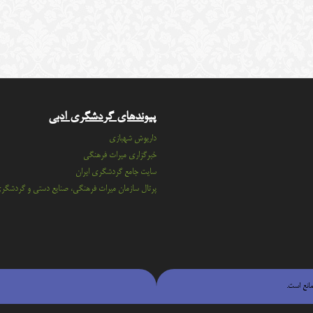
پیوندهای گردشگری ادبی
داریوش شهبازی
خبرگزاری میراث فرهنگی
سايت جامع گردشگري ايران
پرتال سازمان ميراث فرهنگي، صنايع دستي و گردشگر