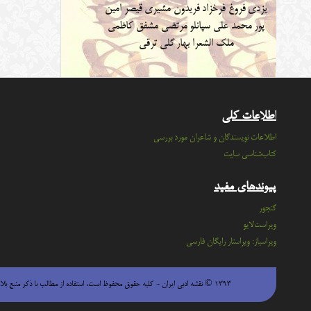
یزدی
فروغ فرخزاد
فریدون مشیری
قیصر امین
پور
محمد علی سپانلو
مرتضی مشفق کاظمی
ملک الشعرا بهار
گلی ترقی
اطلاعات کلی
اطلاعات نویسندگان و شاعران مورد بررسی
کتاب‌شناسی سایت
پیوندهای مفید
گنجور
ویراست‌لایو
ویراسباز: ویراستار رایگان فارسی
۱۳۹۳ © نقشه ادبی ایران - كليه حقوق محفوظ است، استفاده از مطالب با ذكر منبع بلامانع است.