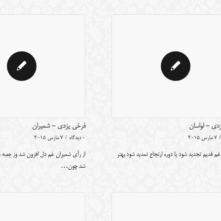
دی - لواسان
فرخی یزدی - شمیران
/
7 مارس 2015
0 دیدگاه
/
7 مارس 2015
غم قدیم تجدید شود یا دوره ارتجاع تمدید شود بهتر
از رأی شمیران غم دل افزون شد وز جعبه 
شد چون…