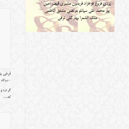
یزدی
فروغ فرخزاد
فریدون مشیری
قیصر امین
پور
محمد علی سپانلو
مرتضی مشفق کاظمی
ملک الشعرا بهار
گلی ترقی
فرخی یز
0 دیدگاه
گر درد و 
که…