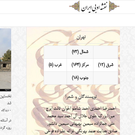
تهران
شمال (73)
شرق (12)
مرکز (164)
غرب (5)
جنوب (18)
نویسندگان و شعرا
نخستین 
شد
احمدرضا احمدی
احمد شاملو
اخوان ثالث
ایرج
0 دیدگاه
میرزا
بزرگ علوی
جلال آل احمد
سید محمد
در آستان
علی جمالزاده
سیمین بهبهانی
سیمین دانشور
روزه گر
صادق هدایت
صمد بهرنگی
غزاله علیزاده
فرخی