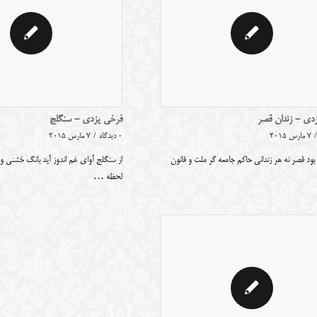
دی - زندان قصر
فرخی یزدی - سنگلج
/
7 مارس 2015
0 دیدگاه
/
7 مارس 2015
بود قصر نه هر زندانی حاکم جامعه گر ملت و قانون
از سنگلج آوای غم اندوز آید بانگ خشنی و
لحظه …