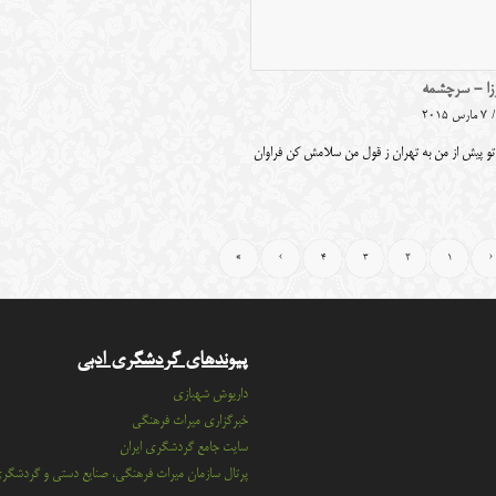
رزا - سرچشمه
/
7 مارس 2015
 تو پیش از من به تهران ز قول من سلامش کن فراوان
»
›
4
3
2
1
‹
پیوندهای گردشگری ادبی
داریوش شهبازی
خبرگزاری میراث فرهنگی
سايت جامع گردشگري ايران
پرتال سازمان ميراث فرهنگي، صنايع دستي و گردشگر