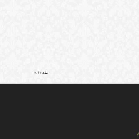
صفحه 2 از 38
ي