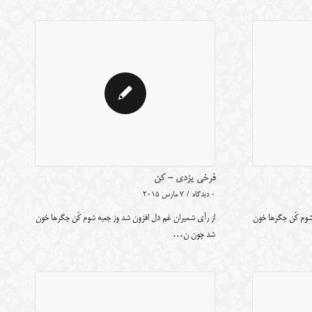
فرخی یزدی - کن
0 دیدگاه
/
7 مارس 2015
شوم کَن جگرها خون
از رأی شمیران غم دل افزون شد وز جعبه شوم کَن جگرها خون
شد چون ن…