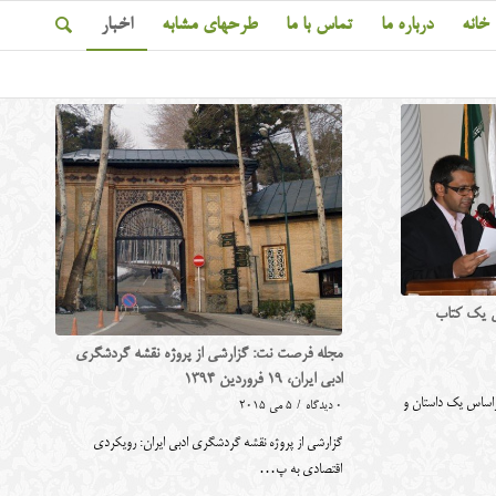
خانه
درباره ما
تماس با ما
طرحهای مشابه
اخبار
س یک کتاب
مجله فرصت نت: گزارشی از پروژه نقشه گردشگری
ادبی ایران، 19 فروردین 1394
اساس یک داستان و
0 دیدگاه
/
5 می 2015
گزارشی از پروژه نقشه گردشگری ادبی ایران: رویکردی
اقتصادی به پ…