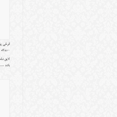
فرخی یز
0 دیدگاه
لایق شاه 
باشد …