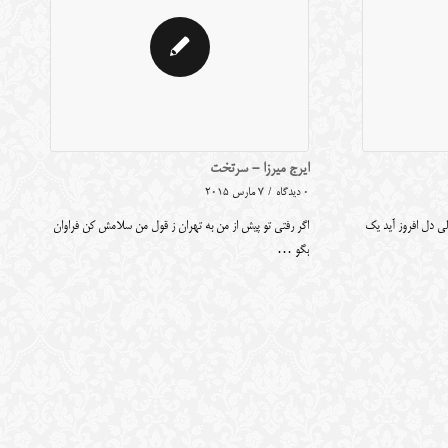
ایرج میرزا - سرتخت
0 دیدگاه
/
7 مارس 2015
لی دل افروز آید یک
اگر رفتی تو پیش از من به تهران ز قول من سلامش کن فراوان
بگو …