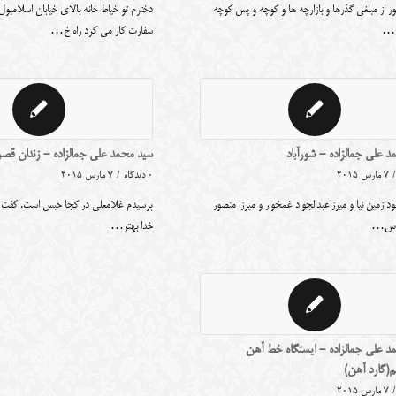
ر از مبلغی گذرها و بازارچه ها و کوچه و پس کوچه
دخترم تو خیاط خانه بالای خیابان اسلامبو
 …
سفارت کار می کرد راه خ…
 علی جمالزاده - شورآباد
سید محمد علی جمالزاده - زندان قصر
/
7 مارس 2015
0 دیدگاه
/
7 مارس 2015
د زمین نیا و میرزاعبدالجواد غمخوار و میرزا منصور
پرسیدم غلامعلی در کجا حبس است. گفت گو
ب س…
خدا بهتر…
د علی جمالزاده - ایستگاه خط آهن
م(گارد آهن)
/
7 مارس 2015