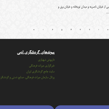
ی از خیابان ناصریه و میدان توپخانه و خیابان برق و
…
»
›
6
5
4
3
2
‹
«
پیوندهای گردشگری ادبی
داریوش شهبازی
خبرگزاری میراث فرهنگی
سايت جامع گردشگري ايران
پرتال سازمان ميراث فرهنگي، صنايع دستي و گردشگر