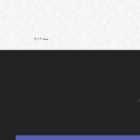
صفحه 4 از 38
ي