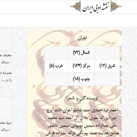
تهران
شمال (73)
محمد علی
0 دیدگاه
شرق (12)
مرکز (164)
غرب (5)
همیشه در
جنوب (18)
را در…
نویسندگان و شعرا
احمدرضا احمدی
احمد شاملو
اخوان ثالث
ایرج
میرزا
بزرگ علوی
جلال آل احمد
سید محمد
سید محم
علی جمالزاده
سیمین بهبهانی
سیمین دانشور
0 دیدگاه
صادق هدایت
صمد بهرنگی
غزاله علیزاده
فرخی