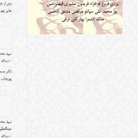
یزدی
فروغ فرخزاد
فریدون مشیری
قیصر امین
پس ار عبو
های چم
پور
محمد علی سپانلو
مرتضی مشفق کاظمی
ملک الشعرا بهار
گلی ترقی
سید محمد
0 دیدگاه
دکتر مسعو
پورجنا
سید محم
عبدالعظی
0 دیدگاه