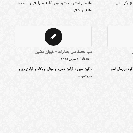
ل نزدیکی های
غلامعلی گفت یکراست به میدان کاه فروشها رفتم و سراغ دکان
علافی را گرفتم…
سید محمد علی جمالزاده - خیابان ماشین
0 دیدگاه
/
7 مارس 2015
یا در زندان قصر
واگون اسبی از خیابان ناصریه و میدان توپخانه و خیابان برق و
سرچشم…