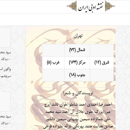
تهران
شمال (73)
سید محم
0 دیدگاه
شرق (12)
مرکز (164)
غرب (5)
واگون اسب
جنوب (18)
سرچشم
نویسندگان و شعرا
احمدرضا احمدی
احمد شاملو
اخوان ثالث
ایرج
میرزا
بزرگ علوی
جلال آل احمد
سید محمد
سید محم
علی جمالزاده
سیمین بهبهانی
سیمین دانشور
0 دیدگاه
صادق هدایت
صمد بهرنگی
غزاله علیزاده
فرخی