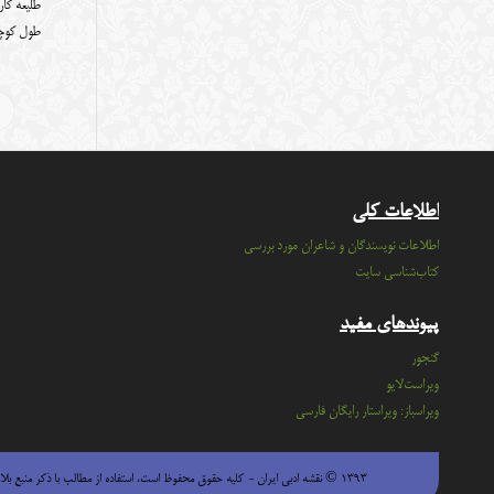
طلیعه کار
طول کوچ
اطلاعات کلی
اطلاعات نویسندگان و شاعران مورد بررسی
کتاب‌شناسی سایت
پیوندهای مفید
گنجور
ویراست‌لایو
ویراسباز: ویراستار رایگان فارسی
۱۳۹۳ © نقشه ادبی ایران - كليه حقوق محفوظ است، استفاده از مطالب با ذكر منبع بلامانع است.