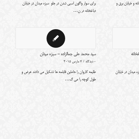
نه و خیابان برق و
برای سوار واگون اسبی شدن در جلو سبزه میدان در خیابان
دباغخانه در ن…
غخانه
سید محمد علی جمالزاده - سبزه میدان
0 دیدگاه
/
7 مارس 2015
ه میدان در خیابان
طلیعه کاروان را حاملین قابلمه ها تشکیل می دادند عرض و
طول کوچه را می گ…