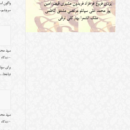
یزدی
فروغ فرخزاد
فریدون مشیری
قیصر امین
واگون اسب
سرچشم
پور
محمد علی سپانلو
مرتضی مشفق کاظمی
ملک الشعرا بهار
گلی ترقی
سید محم
0 دیدگاه
برای سوار
دباغخا…
سید محمد
0 دیدگاه