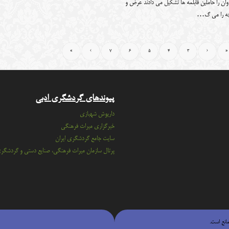
وان را حاملین قابلمه ها تشکیل می دادند عرض و
ه را می گ…
»
›
7
6
5
4
3
‹
«
پیوندهای گردشگری ادبی
داریوش شهبازی
خبرگزاری میراث فرهنگی
سايت جامع گردشگري ايران
پرتال سازمان ميراث فرهنگي، صنايع دستي و گردشگر