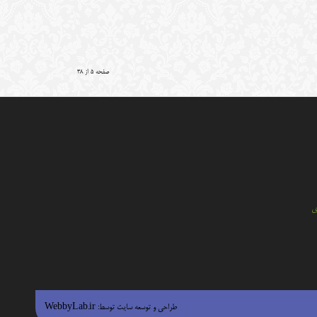
صفحه 5 از 38
ي
طراحی و توسعه سایت توسط:
WebbyLab.ir