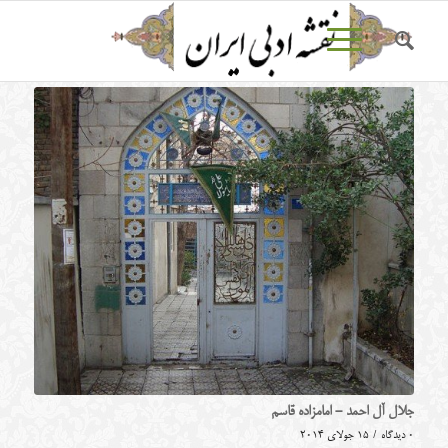
جلال آل احمد - امامزاده قاسم
0 دیدگاه
/
15 جولای 2014