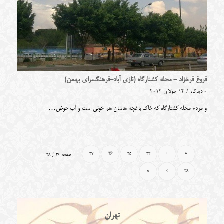
فروغ فرخزاد - محله کشتارگاه (نازی آباد-فرهنگسرای بهمن)
0 دیدگاه
/
14 جولای 2014
و مردم محله کشتارگاه که خاک باغچه هاشان هم خونی است و آب حوض…
37
36
35
34
‹
«
صفحه 36 از 38
»
›
38
تهران