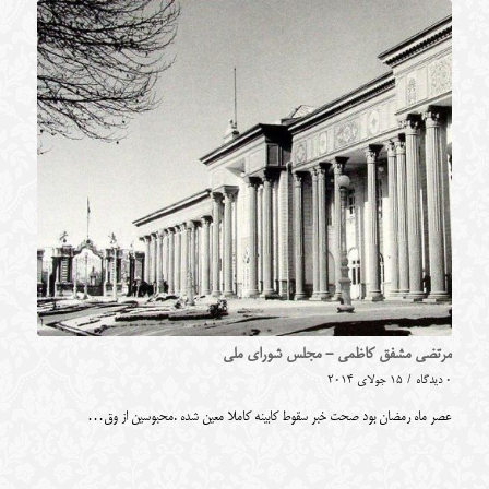
مرتضی مشفق کاظمی - مجلس شورای ملی
0 دیدگاه
/
15 جولای 2014
عصر ماه رمضان بود صحت خبر سقوط کابینه کاملا معین شده .محبوسین از وق…