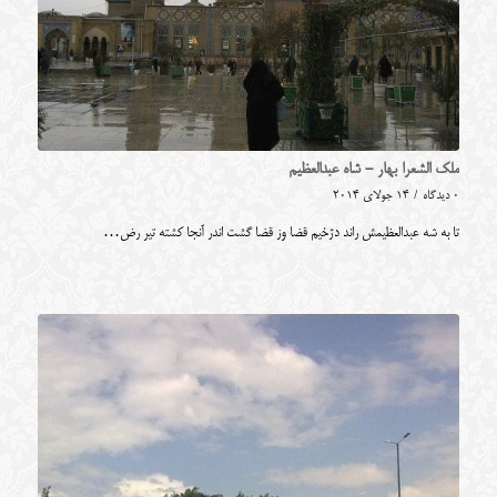
ملک الشعرا بهار - شاه عبدالعظیم
0 دیدگاه
/
14 جولای 2014
تا به شه عبدالعظیمش راند دژخیم قضا وز قضا گشت اندر آنجا کشته تیر رض…