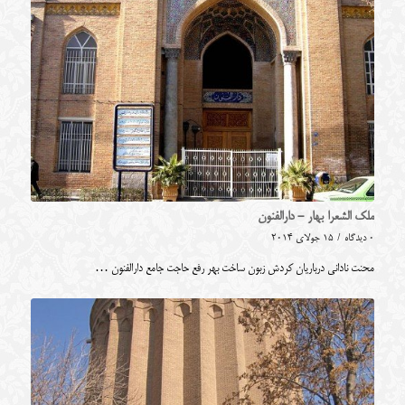
ملک الشعرا بهار - دارالفنون
0 دیدگاه
/
15 جولای 2014
محنت نادانی درباریان کردش زبون ساخت بهر رفع حاجت جامع دارالفنون …