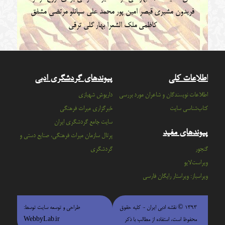
فریدون مشیری
قیصر امین پور
محمد علی سپانلو
مرتضی مشفق
کاظمی
ملک الشعرا بهار
گلی ترقی
اطلاعات کلی
پیوندهای گردشگری ادبی
اطلاعات نویسندگان و شاعران مورد بررسی
داریوش شهبازی
کتاب‌شناسی سایت
خبرگزاری میراث فرهنگی
سايت جامع گردشگري ايران
پیوندهای مفید
پرتال سازمان ميراث فرهنگي، صنايع دستي و
گنجور
گردشگري
ویراست‌لایو
ویراسباز: ویراستار رایگان فارسی
۱۳۹۳ © نقشه ادبی ایران - كليه حقوق
طراحی و توسعه سایت توسط:
محفوظ است، استفاده از مطالب با ذكر
WebbyLab.ir