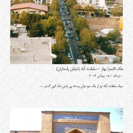
ملک الشعرا بهار - سلطنت آباد (خیابان پاسداران)
0 دیدگاه
/
15 جولای 2014
سپاه سلطنت آباد نیز از یک سو میان ببسته پی پاس شاه کین گستر…