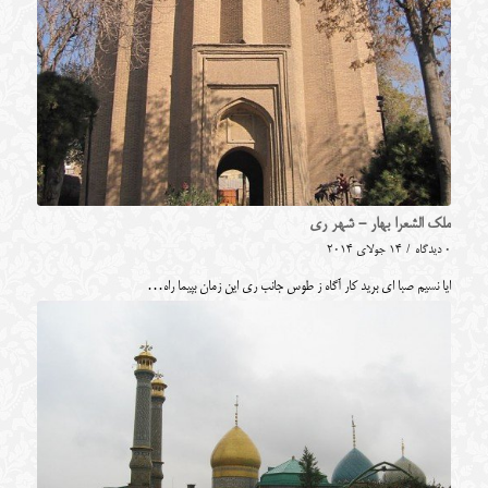
ملک الشعرا بهار - شهر ری
0 دیدگاه
/
14 جولای 2014
ایا نسیم صبا ای برید کار آگاه ز طوس جانب ری این زمان بپیما راه…