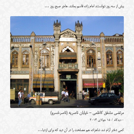
بیش از سه روز نتوانستند امام زاده قاسم بمانند. هاجر صبح روز …
مرتضی مشفق کاظمی - خیابان ناصریه (ناصرخسرو)
0 دیدگاه
/
15 جولای 2014
کمی دختر آرام شد شاهزاده هم مصلحت را در آن دید که برای ازدیا…