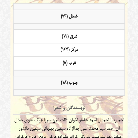
شمال (73)
شرق (12)
مرکز (164)
غرب (5)
جنوب (18)
نویسندگان و شعرا
احمدرضا احمدی
احمد شاملو
اخوان ثالث
ایرج میرزا
بزرگ علوی
جلال
آل احمد
سید محمد علی جمالزاده
سیمین بهبهانی
سیمین دانشور
صادق هدایت
صمد بهرنگی
غزاله علیزاده
فرخی یزدی
فروغ فرخزاد