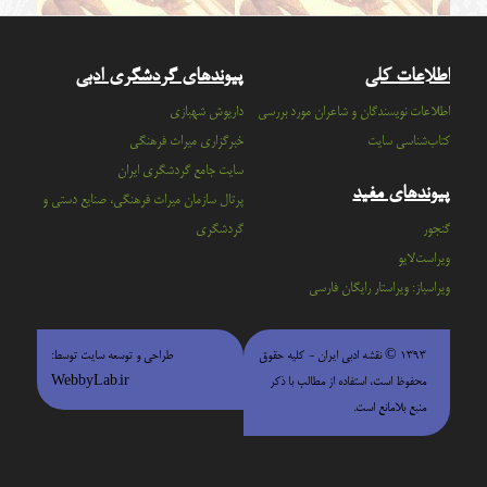
اطلاعات کلی
پیوندهای گردشگری ادبی
اطلاعات نویسندگان و شاعران مورد بررسی
داریوش شهبازی
کتاب‌شناسی سایت
خبرگزاری میراث فرهنگی
سايت جامع گردشگري ايران
پیوندهای مفید
پرتال سازمان ميراث فرهنگي، صنايع دستي و
گنجور
گردشگري
ویراست‌لایو
ویراسباز: ویراستار رایگان فارسی
۱۳۹۳ © نقشه ادبی ایران - كليه حقوق
طراحی و توسعه سایت توسط:
محفوظ است، استفاده از مطالب با ذكر
WebbyLab.ir
منبع بلامانع است.