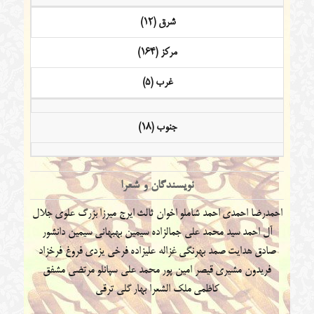
شرق (12)
مرکز (164)
غرب (5)
جنوب (18)
نویسندگان و شعرا
احمدرضا احمدی
احمد شاملو
اخوان ثالث
ایرج میرزا
بزرگ علوی
جلال
آل احمد
سید محمد علی جمالزاده
سیمین بهبهانی
سیمین دانشور
صادق هدایت
صمد بهرنگی
غزاله علیزاده
فرخی یزدی
فروغ فرخزاد
فریدون مشیری
قیصر امین پور
محمد علی سپانلو
مرتضی مشفق
کاظمی
ملک الشعرا بهار
گلی ترقی