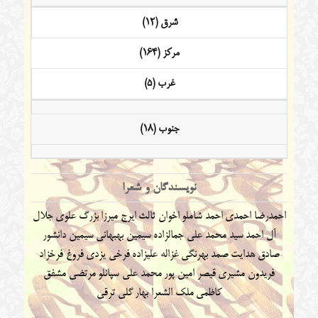
شرق (12)
مرکز (164)
غرب (5)
جنوب (18)
نویسندگان و شعرا
احمدرضا احمدی
احمد شاملو
اخوان ثالث
ایرج میرزا
بزرگ علوی
جلال
آل احمد
سید محمد علی جمالزاده
سیمین بهبهانی
سیمین دانشور
صادق هدایت
صمد بهرنگی
غزاله علیزاده
فرخی یزدی
فروغ فرخزاد
فریدون مشیری
قیصر امین پور
محمد علی سپانلو
مرتضی مشفق
کاظمی
ملک الشعرا بهار
گلی ترقی