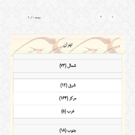
2
1
صفحه 1 از 2
تهران
شمال (73)
شرق (12)
مرکز (164)
غرب (5)
جنوب (18)