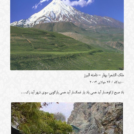
ملک الشعرا بهار - دامنه البرز
0 دیدگاه
/
26 جولای 2014
باد صبح ازکوهسار آید همی یاد یار غمگسار آید همی یارگویی سوی شهر آید زک…