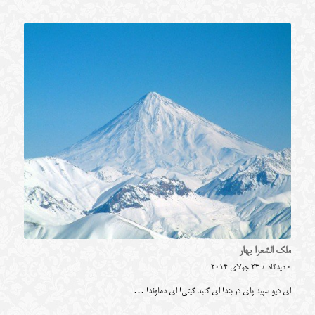
ملک الشعرا بهار
0 دیدگاه
/
24 جولای 2014
ای دیو سپید پای در بند! ای گنبد گیتی! ای دماوند! …