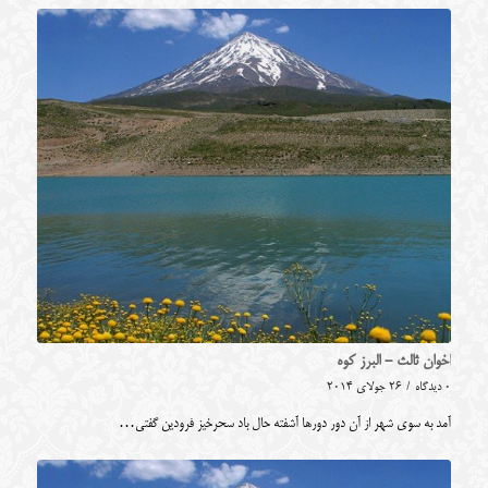
اخوان ثالث - البرز کوه
0 دیدگاه
/
26 جولای 2014
آمد به سوی شهر از آن دور دورها آشفته حال باد سحرخیز فرودین گفتی…