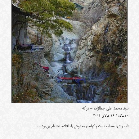
سید محمد علی جمالزاده - درکه
0 دیدگاه
/
26 جولای 2014
تک و تنها عصا به دست و کوله بار به دوش راه افتادم. نقشه‌ام این بود…