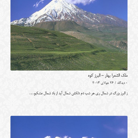
ملک الشعرا بهار - البرز کوه
0 دیدگاه
/
26 جولای 2014
ز البرز بزرگ در شمال ری هر شب دم دلکش شمال آید از باد شمال مشکبو…