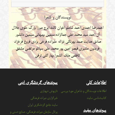
نویسندگان و شعرا
احمدرضا احمدی
احمد شاملو
اخوان ثالث
ایرج میرزا
بزرگ علوی
جلال
آل احمد
سید محمد علی جمالزاده
سیمین بهبهانی
سیمین دانشور
صادق هدایت
صمد بهرنگی
غزاله علیزاده
فرخی یزدی
فروغ فرخزاد
فریدون مشیری
قیصر امین پور
محمد علی سپانلو
مرتضی مشفق
کاظمی
ملک الشعرا بهار
گلی ترقی
اطلاعات کلی
پیوندهای گردشگری ادبی
اطلاعات نویسندگان و شاعران مورد بررسی
داریوش شهبازی
کتاب‌شناسی سایت
خبرگزاری میراث فرهنگی
سايت جامع گردشگري ايران
پیوندهای مفید
پرتال سازمان ميراث فرهنگي، صنايع دستي و