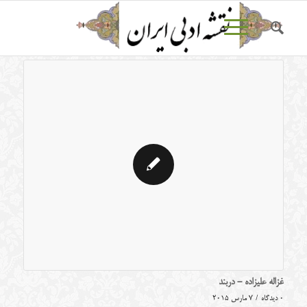
غزاله علیزاده - دربند
0 دیدگاه
/
7 مارس 2015