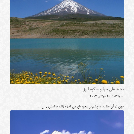
محمد علی سپانلو - کوه البرز
0 دیدگاه
/
26 جولای 2014
چون در آن جانب راه چشم بر پنجره باغ می اندازم زلف خاکستری زن …