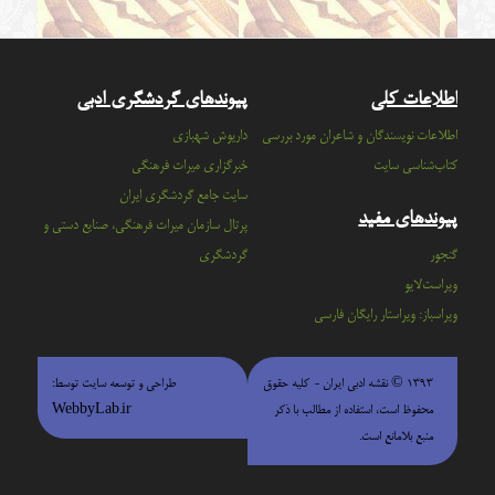
اطلاعات کلی
پیوندهای گردشگری ادبی
اطلاعات نویسندگان و شاعران مورد بررسی
داریوش شهبازی
کتاب‌شناسی سایت
خبرگزاری میراث فرهنگی
سايت جامع گردشگري ايران
پیوندهای مفید
پرتال سازمان ميراث فرهنگي، صنايع دستي و
گنجور
گردشگري
ویراست‌لایو
ویراسباز: ویراستار رایگان فارسی
۱۳۹۳ © نقشه ادبی ایران - كليه حقوق
طراحی و توسعه سایت توسط:
محفوظ است، استفاده از مطالب با ذكر
WebbyLab.ir
منبع بلامانع است.