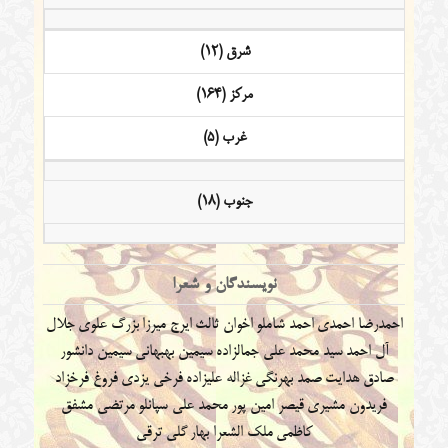
شرق (12)
مرکز (164)
غرب (5)
جنوب (18)
نویسندگان و شعرا
احمدرضا احمدی
احمد شاملو
اخوان ثالث
ایرج میرزا
بزرگ علوی
جلال
آل احمد
سید محمد علی جمالزاده
سیمین بهبهانی
سیمین دانشور
صادق هدایت
صمد بهرنگی
غزاله علیزاده
فرخی یزدی
فروغ فرخزاد
فریدون مشیری
قیصر امین پور
محمد علی سپانلو
مرتضی مشفق
کاظمی
ملک الشعرا بهار
گلی ترقی