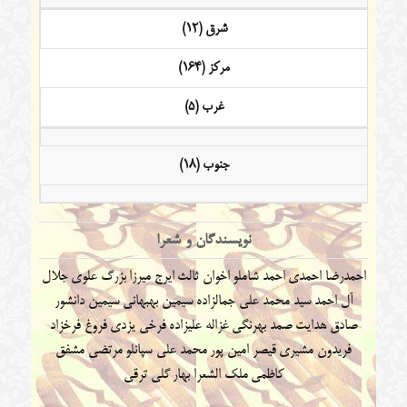
شرق (12)
مرکز (164)
غرب (5)
جنوب (18)
نویسندگان و شعرا
احمدرضا احمدی
احمد شاملو
اخوان ثالث
ایرج میرزا
بزرگ علوی
جلال
آل احمد
سید محمد علی جمالزاده
سیمین بهبهانی
سیمین دانشور
صادق هدایت
صمد بهرنگی
غزاله علیزاده
فرخی یزدی
فروغ فرخزاد
فریدون مشیری
قیصر امین پور
محمد علی سپانلو
مرتضی مشفق
کاظمی
ملک الشعرا بهار
گلی ترقی