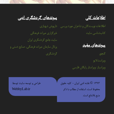
اطلاعات کلی
پیوندهای گردشگری ادبی
اطلاعات نویسندگان و شاعران مورد بررسی
داریوش شهبازی
کتاب‌شناسی سایت
خبرگزاری میراث فرهنگی
سايت جامع گردشگري ايران
پیوندهای مفید
پرتال سازمان ميراث فرهنگي، صنايع دستي و
گنجور
گردشگري
ویراست‌لایو
ویراسباز: ویراستار رایگان فارسی
۱۳۹۳ © نقشه ادبی ایران - كليه حقوق
طراحی و توسعه سایت توسط:
محفوظ است، استفاده از مطالب با ذكر
WebbyLab.ir
منبع بلامانع است.