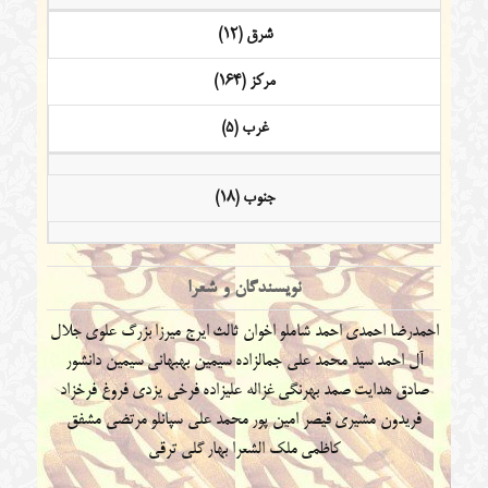
شرق (12)
مرکز (164)
غرب (5)
جنوب (18)
نویسندگان و شعرا
احمدرضا احمدی
احمد شاملو
اخوان ثالث
ایرج میرزا
بزرگ علوی
جلال
آل احمد
سید محمد علی جمالزاده
سیمین بهبهانی
سیمین دانشور
صادق هدایت
صمد بهرنگی
غزاله علیزاده
فرخی یزدی
فروغ فرخزاد
فریدون مشیری
قیصر امین پور
محمد علی سپانلو
مرتضی مشفق
کاظمی
ملک الشعرا بهار
گلی ترقی