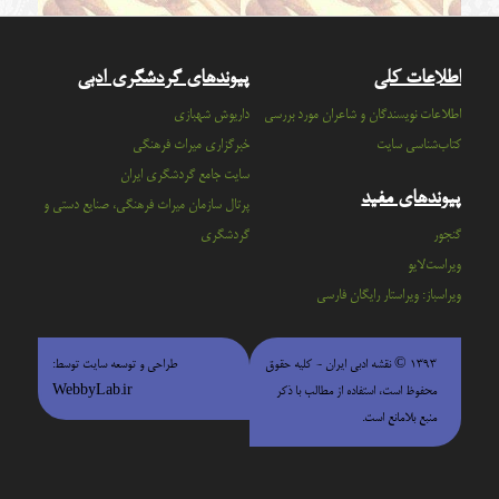
اطلاعات کلی
پیوندهای گردشگری ادبی
اطلاعات نویسندگان و شاعران مورد بررسی
داریوش شهبازی
کتاب‌شناسی سایت
خبرگزاری میراث فرهنگی
سايت جامع گردشگري ايران
پیوندهای مفید
پرتال سازمان ميراث فرهنگي، صنايع دستي و
گنجور
گردشگري
ویراست‌لایو
ویراسباز: ویراستار رایگان فارسی
۱۳۹۳ © نقشه ادبی ایران - كليه حقوق
طراحی و توسعه سایت توسط:
محفوظ است، استفاده از مطالب با ذكر
WebbyLab.ir
منبع بلامانع است.