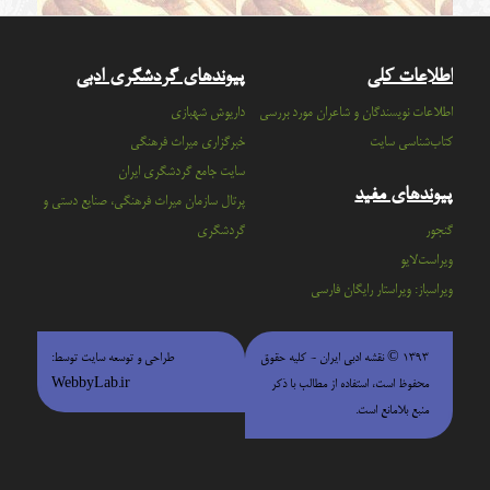
اطلاعات کلی
پیوندهای گردشگری ادبی
اطلاعات نویسندگان و شاعران مورد بررسی
داریوش شهبازی
کتاب‌شناسی سایت
خبرگزاری میراث فرهنگی
سايت جامع گردشگري ايران
پیوندهای مفید
پرتال سازمان ميراث فرهنگي، صنايع دستي و
گنجور
گردشگري
ویراست‌لایو
ویراسباز: ویراستار رایگان فارسی
۱۳۹۳ © نقشه ادبی ایران - كليه حقوق
طراحی و توسعه سایت توسط:
محفوظ است، استفاده از مطالب با ذكر
WebbyLab.ir
منبع بلامانع است.