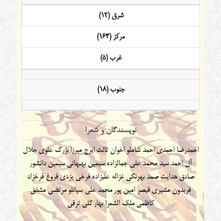
شرق (12)
مرکز (164)
غرب (5)
جنوب (18)
نویسندگان و شعرا
احمدرضا احمدی
احمد شاملو
اخوان ثالث
ایرج میرزا
بزرگ علوی
جلال
آل احمد
سید محمد علی جمالزاده
سیمین بهبهانی
سیمین دانشور
صادق هدایت
صمد بهرنگی
غزاله علیزاده
فرخی یزدی
فروغ فرخزاد
فریدون مشیری
قیصر امین پور
محمد علی سپانلو
مرتضی مشفق
کاظمی
ملک الشعرا بهار
گلی ترقی