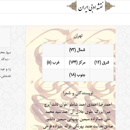
تهران
شمال (73)
سید محم
0 دیدگاه
شرق (12)
مرکز (164)
غرب (5)
زد و عیدی
جنوب (18)
خدمتش
نویسندگان و شعرا
احمدرضا احمدی
احمد شاملو
اخوان ثالث
ایرج
میرزا
بزرگ علوی
جلال آل احمد
سید محمد
علی جمالزاده
سیمین بهبهانی
سیمین دانشور
صادق هدایت
صمد بهرنگی
غزاله علیزاده
فرخی