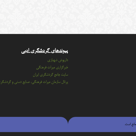
پیوندهای گردشگری ادبی
داریوش شهبازی
خبرگزاری میراث فرهنگی
سايت جامع گردشگري ايران
پرتال سازمان ميراث فرهنگي، صنايع دستي و گردشگر