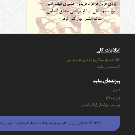
یزدی
فروغ فرخزاد
فریدون مشیری
قیصر امین
پور
محمد علی سپانلو
مرتضی مشفق کاظمی
ملک الشعرا بهار
گلی ترقی
اطلاعات کلی
اطلاعات نویسندگان و شاعران مورد بررسی
کتاب‌شناسی سایت
پیوندهای مفید
گنجور
ویراست‌لایو
ویراسباز: ویراستار رایگان فارسی
۱۳۹۳ © نقشه ادبی ایران - كليه حقوق محفوظ است، استفاده از مطالب با ذكر منبع بلامانع است.