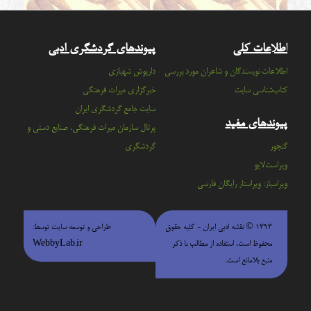
اطلاعات کلی
پیوندهای گردشگری ادبی
اطلاعات نویسندگان و شاعران مورد بررسی
داریوش شهبازی
کتاب‌شناسی سایت
خبرگزاری میراث فرهنگی
سايت جامع گردشگري ايران
پیوندهای مفید
پرتال سازمان ميراث فرهنگي، صنايع دستي و
گنجور
گردشگري
ویراست‌لایو
ویراسباز: ویراستار رایگان فارسی
۱۳۹۳ © نقشه ادبی ایران - كليه حقوق
طراحی و توسعه سایت توسط:
محفوظ است، استفاده از مطالب با ذكر
WebbyLab.ir
منبع بلامانع است.