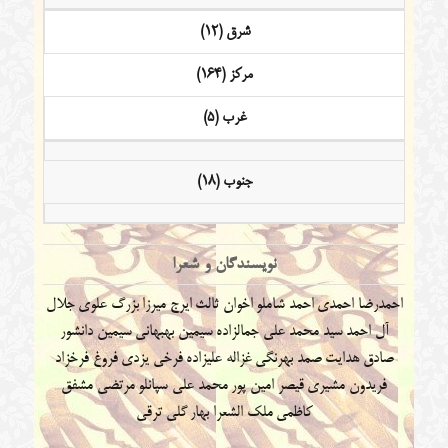
شرق (12)
مرکز (164)
غرب (5)
جنوب (18)
نویسندگان و شعرا
احمدرضا احمدی
احمد شاملو
اخوان ثالث
ایرج میرزا
بزرگ علوی
جلال
آل احمد
سید محمد علی جمالزاده
سیمین بهبهانی
سیمین دانشور
صادق هدایت
صمد بهرنگی
غزاله علیزاده
فرخی یزدی
فروغ فرخزاد
فریدون مشیری
قیصر امین پور
محمد علی سپانلو
مرتضی مشفق
کاظمی
ملک الشعرا بهار
گلی ترقی