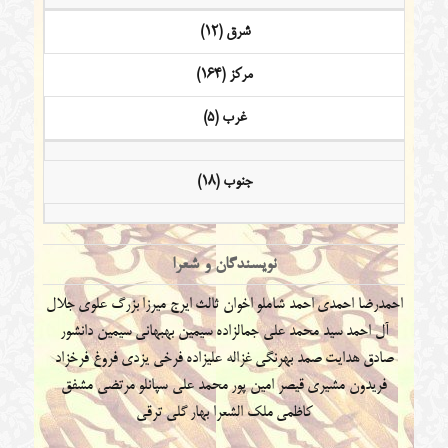
شرق (12)
مرکز (164)
غرب (5)
جنوب (18)
نویسندگان و شعرا
احمدرضا احمدی
احمد شاملو
اخوان ثالث
ایرج میرزا
بزرگ علوی
جلال
آل احمد
سید محمد علی جمالزاده
سیمین بهبهانی
سیمین دانشور
صادق هدایت
صمد بهرنگی
غزاله علیزاده
فرخی یزدی
فروغ فرخزاد
فریدون مشیری
قیصر امین پور
محمد علی سپانلو
مرتضی مشفق
کاظمی
ملک الشعرا بهار
گلی ترقی