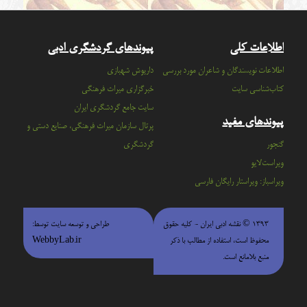
اطلاعات کلی
پیوندهای گردشگری ادبی
اطلاعات نویسندگان و شاعران مورد بررسی
داریوش شهبازی
کتاب‌شناسی سایت
خبرگزاری میراث فرهنگی
سايت جامع گردشگري ايران
پیوندهای مفید
پرتال سازمان ميراث فرهنگي، صنايع دستي و
گنجور
گردشگري
ویراست‌لایو
ویراسباز: ویراستار رایگان فارسی
۱۳۹۳ © نقشه ادبی ایران - كليه حقوق
طراحی و توسعه سایت توسط:
محفوظ است، استفاده از مطالب با ذكر
WebbyLab.ir
منبع بلامانع است.