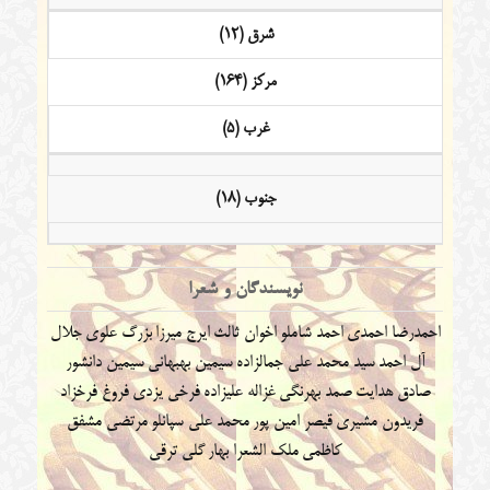
شرق (12)
مرکز (164)
غرب (5)
جنوب (18)
نویسندگان و شعرا
احمدرضا احمدی
احمد شاملو
اخوان ثالث
ایرج میرزا
بزرگ علوی
جلال
آل احمد
سید محمد علی جمالزاده
سیمین بهبهانی
سیمین دانشور
صادق هدایت
صمد بهرنگی
غزاله علیزاده
فرخی یزدی
فروغ فرخزاد
فریدون مشیری
قیصر امین پور
محمد علی سپانلو
مرتضی مشفق
کاظمی
ملک الشعرا بهار
گلی ترقی