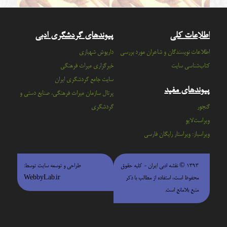
اطلاعات کلی
پیوندهای گردشگری ادبی
اطلاعات نویسندگان و شاعران مورد بررسی
داریوش شهبازی
کتاب‌شناسی سایت
خبرگزاری میراث فرهنگی
سايت جامع گردشگري ايران
پیوندهای مفید
پرتال سازمان ميراث فرهنگي، صنايع دستي و
گنجور
گردشگري
ویراست‌لایو
ویراسباز: ویراستار رایگان فارسی
۱۳۹۳ © نقشه ادبی ایران - كليه حقوق
طراحی و توسعه سایت توسط:
محفوظ است، استفاده از مطالب با ذكر
WebbyLab.ir
منبع بلامانع است.