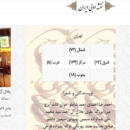
تهران
شمال (73)
شرق (12)
مرکز (164)
غرب (5)
جنوب (18)
جلال آل 
نویسندگان و شعرا
0 دیدگاه
احمدرضا احمدی
احمد شاملو
اخوان ثالث
ایرج
هاجر لاله
میرزا
بزرگ علوی
جلال آل احمد
سید محمد
دست ب
علی جمالزاده
سیمین بهبهانی
سیمین دانشور
صادق هدایت
صمد بهرنگی
غزاله علیزاده
فرخی