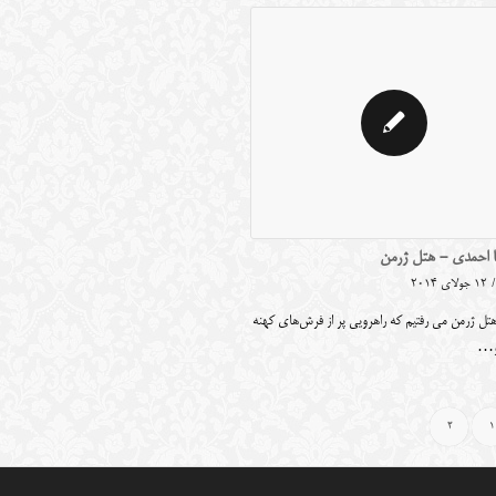
 احمدی - هتل ژرمن
/
12 جولای 2014
تل ژرمن می رفتیم که راهرویی پر از فرش‌های کهنه
و…
2
1