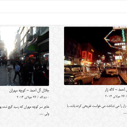
احمد - لاله زار
جلال آل احمد - کوچه مهران
/
26 جولای 2014
0 دیدگاه
/
26 جولای 2014
 زار را می شناخت می خواست تفریحی کرده باشد. با
هاجر سر کوچه مهران که رسید گیج شده بود 
…
ولی …