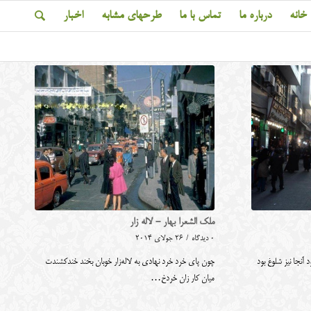
خانه
درباره ما
تماس با ما
طرحهای مشابه
اخبار
ملک الشعرا بهار - لاله زار
0 دیدگاه
/
26 جولای 2014
آنجا نیز شلوغ بود
چون پای خرد خرد نهادی به لاله‌زار خوبان بخند خندکشندت
میان کار زان خردخ…