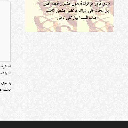
یزدی
فروغ فرخزاد
فریدون مشیری
قیصر امین
پور
محمد علی سپانلو
مرتضی مشفق کاظمی
ملک الشعرا بهار
گلی ترقی
احمدرضا
0 دیدگاه
به سوی ه
داشت. ر