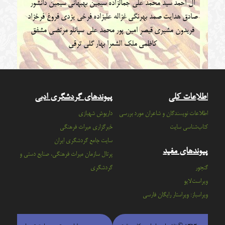
آل احمد
سید محمد علی جمالزاده
سیمین بهبهانی
سیمین دانشور
صادق هدایت
صمد بهرنگی
غزاله علیزاده
فرخی یزدی
فروغ فرخزاد
فریدون مشیری
قیصر امین پور
محمد علی سپانلو
مرتضی مشفق
کاظمی
ملک الشعرا بهار
گلی ترقی
اطلاعات کلی
پیوندهای گردشگری ادبی
اطلاعات نویسندگان و شاعران مورد بررسی
داریوش شهبازی
کتاب‌شناسی سایت
خبرگزاری میراث فرهنگی
سايت جامع گردشگري ايران
پیوندهای مفید
پرتال سازمان ميراث فرهنگي، صنايع دستي و
گنجور
گردشگري
ویراست‌لایو
ویراسباز: ویراستار رایگان فارسی