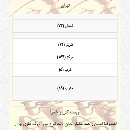
تهران
شمال (73)
شرق (12)
مرکز (164)
غرب (5)
جنوب (18)
نویسندگان و شعرا
احمدرضا احمدی
احمد شاملو
اخوان ثالث
ایرج میرزا
بزرگ علوی
جلال