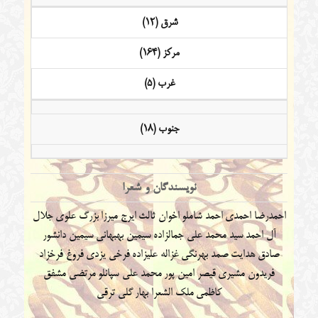
شرق (12)
مرکز (164)
غرب (5)
جنوب (18)
نویسندگان و شعرا
احمدرضا احمدی
احمد شاملو
اخوان ثالث
ایرج میرزا
بزرگ علوی
جلال
آل احمد
سید محمد علی جمالزاده
سیمین بهبهانی
سیمین دانشور
صادق هدایت
صمد بهرنگی
غزاله علیزاده
فرخی یزدی
فروغ فرخزاد
فریدون مشیری
قیصر امین پور
محمد علی سپانلو
مرتضی مشفق
کاظمی
ملک الشعرا بهار
گلی ترقی