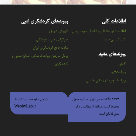
اطلاعات کلی
پیوندهای گردشگری ادبی
اطلاعات نویسندگان و شاعران مورد بررسی
داریوش شهبازی
کتاب‌شناسی سایت
خبرگزاری میراث فرهنگی
سايت جامع گردشگري ايران
پیوندهای مفید
پرتال سازمان ميراث فرهنگي، صنايع دستي و
گنجور
گردشگري
ویراست‌لایو
ویراسباز: ویراستار رایگان فارسی
۱۳۹۳ © نقشه ادبی ایران - كليه حقوق
طراحی و توسعه سایت توسط:
محفوظ است، استفاده از مطالب با ذكر
WebbyLab.ir
منبع بلامانع است.