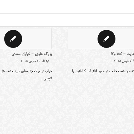
ایت - کافه وکا
بزرگ علوی - خیابان سعدی
/
7 مارس 2015
0 دیدگاه
/
7 مارس 2015
 که خجسته به خانه او در همین اتاق آمد گرامافون را
خواب دیدم که چشم‌هایم می‌درخشد، مثل ا
د…
اتومبی…