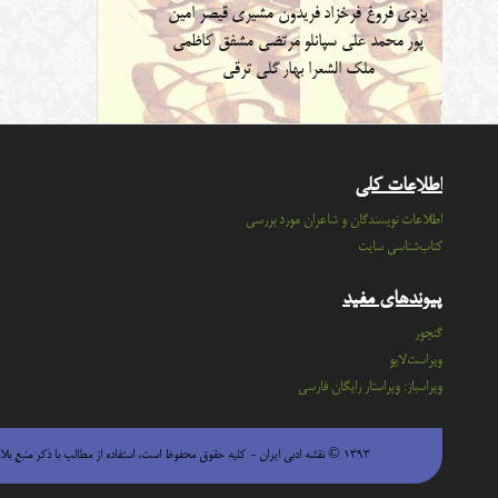
یزدی
فروغ فرخزاد
فریدون مشیری
قیصر امین
پور
محمد علی سپانلو
مرتضی مشفق کاظمی
ملک الشعرا بهار
گلی ترقی
اطلاعات کلی
اطلاعات نویسندگان و شاعران مورد بررسی
کتاب‌شناسی سایت
پیوندهای مفید
گنجور
ویراست‌لایو
ویراسباز: ویراستار رایگان فارسی
۱۳۹۳ © نقشه ادبی ایران - كليه حقوق محفوظ است، استفاده از مطالب با ذكر منبع بلامانع است.