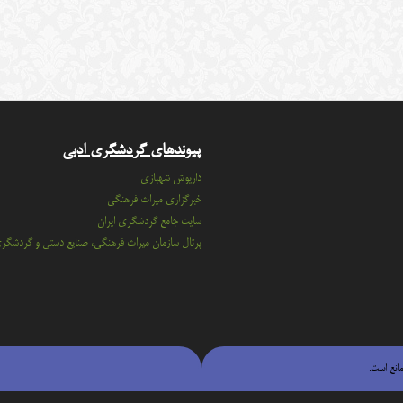
پیوندهای گردشگری ادبی
داریوش شهبازی
خبرگزاری میراث فرهنگی
سايت جامع گردشگري ايران
پرتال سازمان ميراث فرهنگي، صنايع دستي و گردشگر