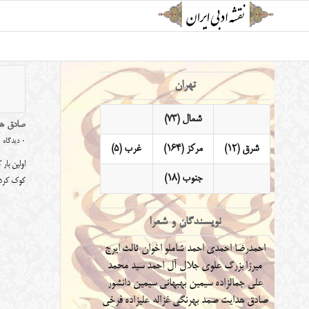
تهران
شمال (73)
صادق هد
0 دیدگاه
شرق (12)
مرکز (164)
غرب (5)
اولین بار
جنوب (18)
کوک کر
نویسندگان و شعرا
احمدرضا احمدی
احمد شاملو
اخوان ثالث
ایرج
میرزا
بزرگ علوی
جلال آل احمد
سید محمد
علی جمالزاده
سیمین بهبهانی
سیمین دانشور
صادق هدایت
صمد بهرنگی
غزاله علیزاده
فرخی