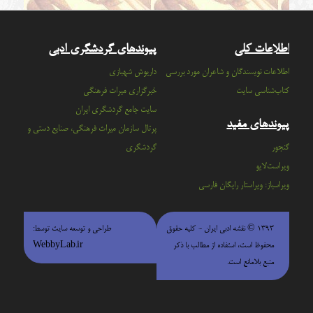
اطلاعات کلی
پیوندهای گردشگری ادبی
اطلاعات نویسندگان و شاعران مورد بررسی
داریوش شهبازی
کتاب‌شناسی سایت
خبرگزاری میراث فرهنگی
سايت جامع گردشگري ايران
پیوندهای مفید
پرتال سازمان ميراث فرهنگي، صنايع دستي و
گنجور
گردشگري
ویراست‌لایو
ویراسباز: ویراستار رایگان فارسی
۱۳۹۳ © نقشه ادبی ایران - كليه حقوق
طراحی و توسعه سایت توسط:
محفوظ است، استفاده از مطالب با ذكر
WebbyLab.ir
منبع بلامانع است.