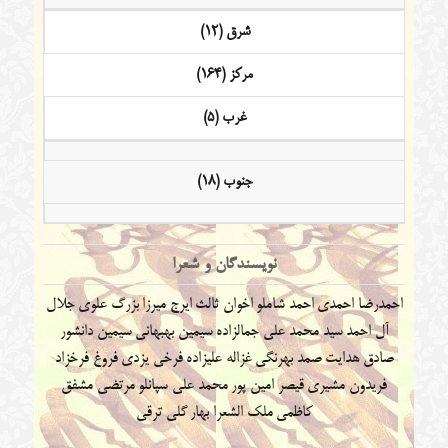
شرق (12)
مرکز (164)
غرب (5)
جنوب (18)
نویسندگان و شعرا
احمدرضا احمدی
احمد شاملو
اخوان ثالث
ایرج میرزا
بزرگ علوی
جلال
آل احمد
سید محمد علی جمالزاده
سیمین بهبهانی
سیمین دانشور
صادق هدایت
صمد بهرنگی
غزاله علیزاده
فرخی یزدی
فروغ فرخزاد
فریدون مشیری
قیصر امین پور
محمد علی سپانلو
مرتضی مشفق
کاظمی
ملک الشعرا بهار
گلی ترقی