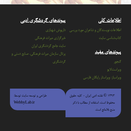
اطلاعات کلی
پیوندهای گردشگری ادبی
اطلاعات نویسندگان و شاعران مورد بررسی
داریوش شهبازی
کتاب‌شناسی سایت
خبرگزاری میراث فرهنگی
سايت جامع گردشگري ايران
پیوندهای مفید
پرتال سازمان ميراث فرهنگي، صنايع دستي و
گنجور
گردشگري
ویراست‌لایو
ویراسباز: ویراستار رایگان فارسی
۱۳۹۳ © نقشه ادبی ایران - كليه حقوق
طراحی و توسعه سایت توسط:
محفوظ است، استفاده از مطالب با ذكر
WebbyLab.ir
منبع بلامانع است.