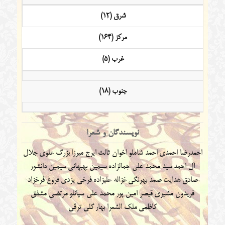
شرق (12)
مرکز (164)
غرب (5)
جنوب (18)
نویسندگان و شعرا
احمدرضا احمدی
احمد شاملو
اخوان ثالث
ایرج میرزا
بزرگ علوی
جلال
آل احمد
سید محمد علی جمالزاده
سیمین بهبهانی
سیمین دانشور
صادق هدایت
صمد بهرنگی
غزاله علیزاده
فرخی یزدی
فروغ فرخزاد
فریدون مشیری
قیصر امین پور
محمد علی سپانلو
مرتضی مشفق
کاظمی
ملک الشعرا بهار
گلی ترقی