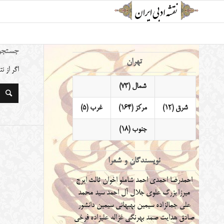
جستجو
تهران
اگر از 
شمال (73)
شرق (12)
مرکز (164)
غرب (5)
جنوب (18)
نویسندگان و شعرا
احمدرضا احمدی
احمد شاملو
اخوان ثالث
ایرج
میرزا
بزرگ علوی
جلال آل احمد
سید محمد
علی جمالزاده
سیمین بهبهانی
سیمین دانشور
صادق هدایت
صمد بهرنگی
غزاله علیزاده
فرخی