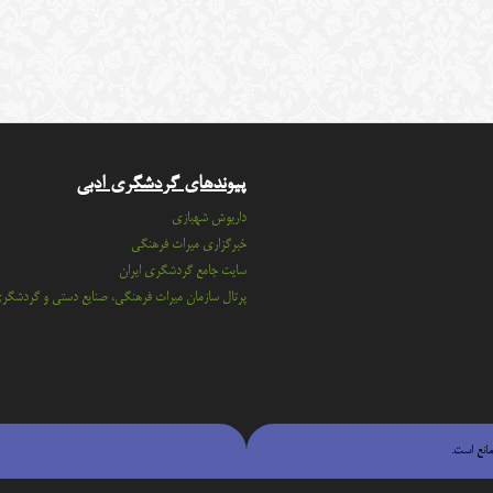
پیوندهای گردشگری ادبی
داریوش شهبازی
خبرگزاری میراث فرهنگی
سايت جامع گردشگري ايران
پرتال سازمان ميراث فرهنگي، صنايع دستي و گردشگر