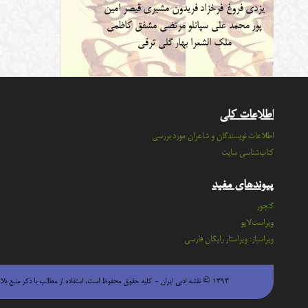
یزدی
فروغ فرخزاد
فریدون مشیری
قیصر امین
پور
محمد علی سپانلو
مرتضی مشفق کاظمی
ملک الشعرا بهار
گلی ترقی
اطلاعات کلی
اطلاعات نویسندگان و شاعران مورد بررسی
کتاب‌شناسی سایت
پیوندهای مفید
گنجور
ویراست‌لایو
ویراسباز: ویراستار رایگان فارسی
۱۳۹۳ © نقشه ادبی ایران - كليه حقوق محفوظ است، استفاده از مطالب با ذكر منبع بلامانع است.