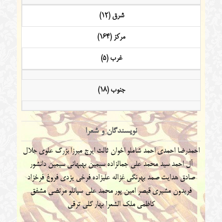
شرق (12)
مرکز (164)
غرب (5)
جنوب (18)
نویسندگان و شعرا
احمدرضا احمدی
احمد شاملو
اخوان ثالث
ایرج میرزا
بزرگ علوی
جلال
آل احمد
سید محمد علی جمالزاده
سیمین بهبهانی
سیمین دانشور
صادق هدایت
صمد بهرنگی
غزاله علیزاده
فرخی یزدی
فروغ فرخزاد
فریدون مشیری
قیصر امین پور
محمد علی سپانلو
مرتضی مشفق
کاظمی
ملک الشعرا بهار
گلی ترقی