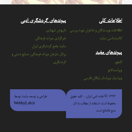
اطلاعات کلی
پیوندهای گردشگری ادبی
اطلاعات نویسندگان و شاعران مورد بررسی
داریوش شهبازی
کتاب‌شناسی سایت
خبرگزاری میراث فرهنگی
سايت جامع گردشگري ايران
پیوندهای مفید
پرتال سازمان ميراث فرهنگي، صنايع دستي و
گنجور
گردشگري
ویراست‌لایو
ویراسباز: ویراستار رایگان فارسی
۱۳۹۳ © نقشه ادبی ایران - كليه حقوق
طراحی و توسعه سایت توسط:
محفوظ است، استفاده از مطالب با ذكر
WebbyLab.ir
منبع بلامانع است.