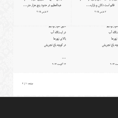
قائم است دکان و بازاره…
عبدالعظیم در حدود پنج هزار متر…
7 مارس 2015
7 مارس 2015
علی سپانلو – راه آهن
محمد علی سپانلو – گمرک
وار بودیم
قایق سوار بودیم
ستگاه آب
در ایستگاه آب
 نهرها
بالای نهرها
چه باغ تجریش
در کوچه باغ تجریش
…
12 آگوست 2014
صفحه 1 از 2