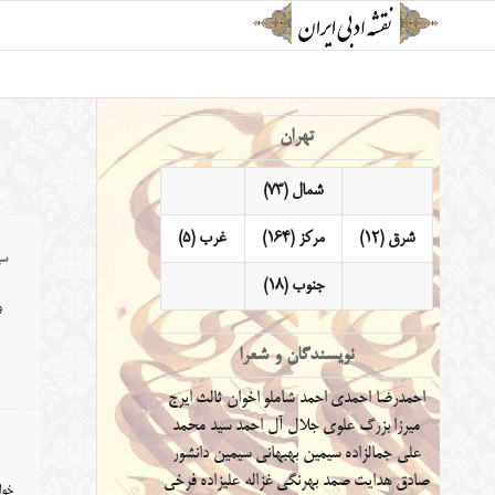
تهران
شمال (73)
شرق (12)
مرکز (164)
غرب (5)
سی
جنوب (18)
و
نویسندگان و شعرا
احمدرضا احمدی
احمد شاملو
اخوان ثالث
ایرج
میرزا
بزرگ علوی
جلال آل احمد
سید محمد
علی جمالزاده
سیمین بهبهانی
سیمین دانشور
صادق هدایت
صمد بهرنگی
غزاله علیزاده
فرخی
خوا