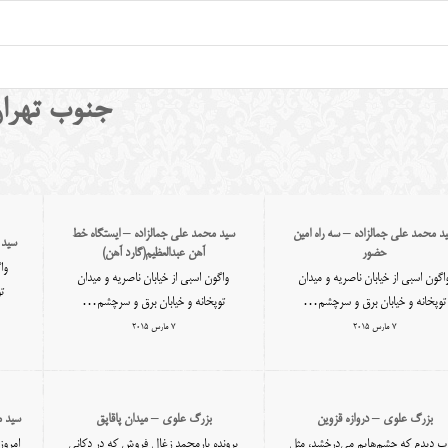
جنوب تهران
د محمد علی جمالزاده – سه راه امین
سید محمد علی جمالزاده – ایستگاه خط
سید 
حضور
آهن عبدالعظیم(گارد آهن)
وا
اگون اسبی از خیابان ناصریه و میدان
واگون اسبی از خیابان ناصریه و میدان
ت
توپخانه و خیابان برق و سرچشم…
توپخانه و خیابان برق و سرچشم…
7 مارس 2015
7 مارس 2015
بزرگ علوی – دروازه قزوین
بزرگ علوی – میدان پاقاپق
سید م
ب دیدم که چشم‌هایم می‌درخشد، مثل
پرونده یارمحمد زغال فروش که در دکانی
امروز