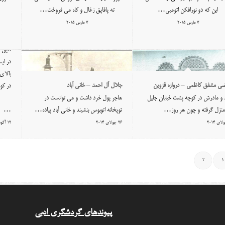
این که دو نورافکن اتومبی…
ته پاقاپق زغال و کاه می فروخت…
7 مارس 2015
7 مارس 2015
محمد 
قایق س
در ای
بالای
ی مشفق کاظمی – دروازه قزوین
جلال آل احمد – خانی آباد
در کو
 و مادرش در کوچه پشت خیابان جلیل
هاجر پول خرد داشت و می توانست در
 منزل گرفته و چون هر روز…
توپخانه اتوبوس بنشیند و خانی آباد پیاده…
…
26 جولای 2014
12 آگوست 2014
2
1
پیوندهای گردشگری ادبی