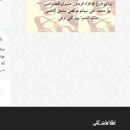
یزدی
فروغ فرخزاد
فریدون مشیری
قیصر امین
پور
محمد علی سپانلو
مرتضی مشفق کاظمی
ملک الشعرا بهار
گلی ترقی
مرتض
جواد
آباد
26 جولای 2014
اطلاعات کلی