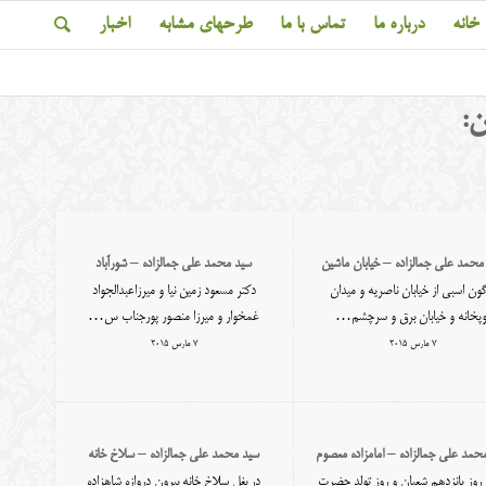
خانه
درباره ما
تماس با ما
طرحهای مشابه
اخبار
:
محمد علی جمالزاده – خیابان ماشین
سید محمد علی جمالزاده – شورآباد
گون اسبی از خیابان ناصریه و میدان
دکتر مسعود زمین نیا و میرزاعبدالجواد
وپخانه و خیابان برق و سرچشم…
غمخوار و میرزا منصور پورجناب س…
7 مارس 2015
7 مارس 2015
حمد علی جمالزاده – امامزاده معصوم
سید محمد علی جمالزاده – سلاخ خانه
 روز پانزدهم شعبان و روز تولد حضرت
در بغل سلاخ خانه بیرون دروازه شاهزاده