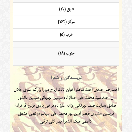
شرق (12)
مرکز (164)
غرب (5)
جنوب (18)
نویسندگان و شعرا
احمدرضا احمدی
احمد شاملو
اخوان ثالث
ایرج میرزا
بزرگ علوی
جلال
آل احمد
سید محمد علی جمالزاده
سیمین بهبهانی
سیمین دانشور
صادق هدایت
صمد بهرنگی
غزاله علیزاده
فرخی یزدی
فروغ فرخزاد
فریدون مشیری
قیصر امین پور
محمد علی سپانلو
مرتضی مشفق
کاظمی
ملک الشعرا بهار
گلی ترقی