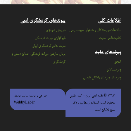
اطلاعات کلی
پیوندهای گردشگری ادبی
اطلاعات نویسندگان و شاعران مورد بررسی
داریوش شهبازی
کتاب‌شناسی سایت
خبرگزاری میراث فرهنگی
سايت جامع گردشگري ايران
پیوندهای مفید
پرتال سازمان ميراث فرهنگي، صنايع دستي و
گنجور
گردشگري
ویراست‌لایو
ویراسباز: ویراستار رایگان فارسی
۱۳۹۳ © نقشه ادبی ایران - كليه حقوق
طراحی و توسعه سایت توسط:
محفوظ است، استفاده از مطالب با ذكر
WebbyLab.ir
منبع بلامانع است.