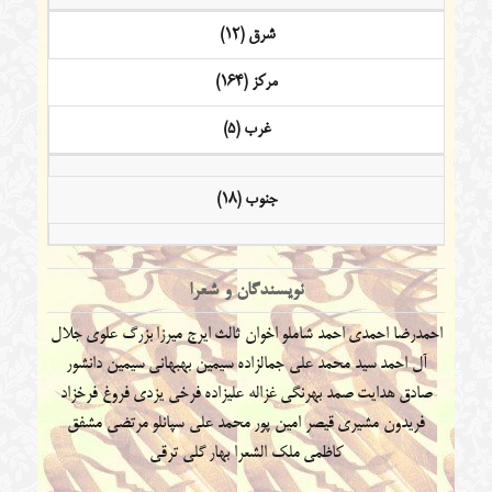
شرق (12)
مرکز (164)
غرب (5)
جنوب (18)
نویسندگان و شعرا
احمدرضا احمدی
احمد شاملو
اخوان ثالث
ایرج میرزا
بزرگ علوی
جلال
آل احمد
سید محمد علی جمالزاده
سیمین بهبهانی
سیمین دانشور
صادق هدایت
صمد بهرنگی
غزاله علیزاده
فرخی یزدی
فروغ فرخزاد
فریدون مشیری
قیصر امین پور
محمد علی سپانلو
مرتضی مشفق
کاظمی
ملک الشعرا بهار
گلی ترقی