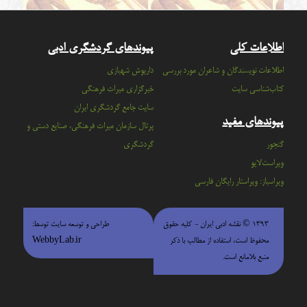
اطلاعات کلی
پیوندهای گردشگری ادبی
اطلاعات نویسندگان و شاعران مورد بررسی
داریوش شهبازی
کتاب‌شناسی سایت
خبرگزاری میراث فرهنگی
سايت جامع گردشگري ايران
پیوندهای مفید
پرتال سازمان ميراث فرهنگي، صنايع دستي و
گنجور
گردشگري
ویراست‌لایو
ویراسباز: ویراستار رایگان فارسی
۱۳۹۳ © نقشه ادبی ایران - كليه حقوق
طراحی و توسعه سایت توسط:
محفوظ است، استفاده از مطالب با ذكر
WebbyLab.ir
منبع بلامانع است.