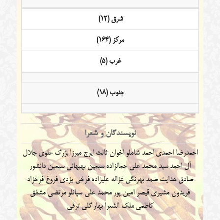
شرق (12)
مرکز (164)
غرب (5)
جنوب (18)
نویسندگان و شعرا
احمدرضا احمدی
احمد شاملو
اخوان ثالث
ایرج میرزا
بزرگ علوی
جلال
آل احمد
سید محمد علی جمالزاده
سیمین بهبهانی
سیمین دانشور
صادق هدایت
صمد بهرنگی
غزاله علیزاده
فرخی یزدی
فروغ فرخزاد
فریدون مشیری
قیصر امین پور
محمد علی سپانلو
مرتضی مشفق
کاظمی
ملک الشعرا بهار
گلی ترقی