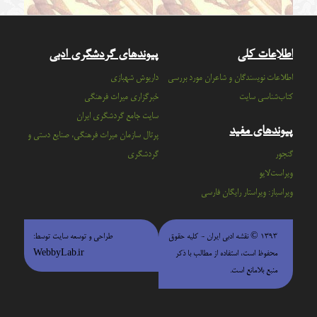
اطلاعات کلی
پیوندهای گردشگری ادبی
اطلاعات نویسندگان و شاعران مورد بررسی
داریوش شهبازی
کتاب‌شناسی سایت
خبرگزاری میراث فرهنگی
سايت جامع گردشگري ايران
پیوندهای مفید
پرتال سازمان ميراث فرهنگي، صنايع دستي و
گنجور
گردشگري
ویراست‌لایو
ویراسباز: ویراستار رایگان فارسی
۱۳۹۳ © نقشه ادبی ایران - كليه حقوق
طراحی و توسعه سایت توسط:
محفوظ است، استفاده از مطالب با ذكر
WebbyLab.ir
منبع بلامانع است.