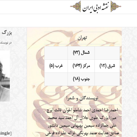
بزرگ 
تهران
در
نویسنده
شمال (73)
شرق (12)
مرکز (164)
غرب (5)
جنوب (18)
نویسندگان و شعرا
احمدرضا احمدی
احمد شاملو
اخوان ثالث
ایرج
میرزا
بزرگ علوی
جلال آل احمد
سید محمد
علی جمالزاده
سیمین بهبهانی
سیمین دانشور
صادق هدایت
صمد بهرنگی
غزاله علیزاده
فرخی
[geo_mashup_map map_content="single"]