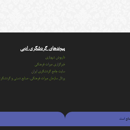
پیوندهای گردشگری ادبی
داریوش شهبازی
خبرگزاری میراث فرهنگی
سايت جامع گردشگري ايران
پرتال سازمان ميراث فرهنگي، صنايع دستي و گردشگر