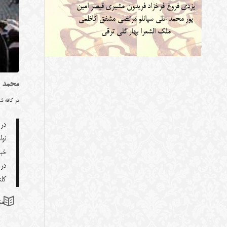
یزدی
فروغ فرخزاد
فریدون مشیری
قیصر امین
پور
محمد علی سپانلو
مرتضی مشفق کاظمی
ملک الشعرا بهار
گلی ترقی
محمد ع
در
کافه ش
در 
نوا
خب
در 
کل
منظ