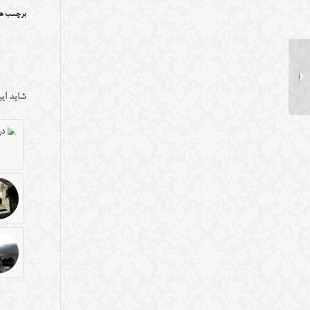
برچسب ها
محمد علی سپانلو – نواب
شاید این