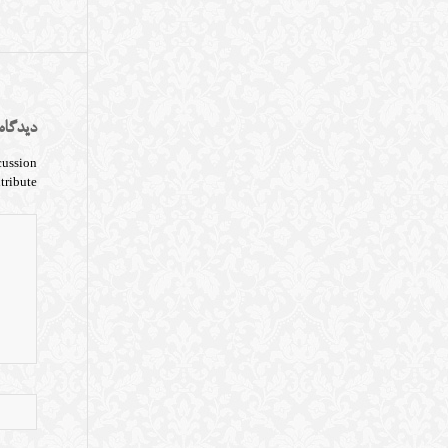
دیدگاه
cussion?
tribute!