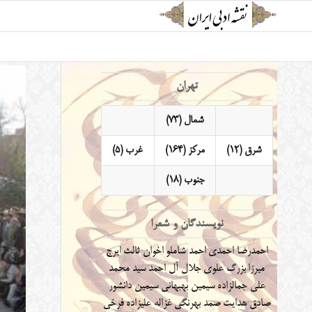
تهران
شمال (73)
شرق (12)
مرکز (164)
غرب (5)
جنوب (18)
نویسندگان و شعرا
احمدرضا احمدی
احمد شاملو
اخوان ثالث
ایرج
میرزا
بزرگ علوی
جلال آل احمد
سید محمد
علی جمالزاده
سیمین بهبهانی
سیمین دانشور
صادق هدایت
صمد بهرنگی
غزاله علیزاده
فرخی