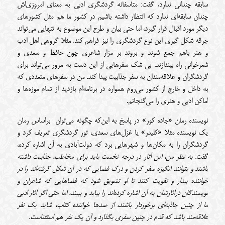
سابقه چندانی ندارد، گفت: متاسفانه گردشگری ادبی به معنای امروزی‌اش
چندان سابقه‌ای ندارد که انتظار داشته باشیم در کشور ما هم مثل کشورهای
دیگر مورد اقبال قرار گیرد، اما حتی بیان و طرح این موضوع به تنهایی می‌تواند
جرقه شکل گیری این نوع گردشگری را نیز فراهم کند. مثلا گروهی اهل ادب
و هنر باهم جمع شوند و بروند بر مزار شاعری چون حافظ و سعدی و
شعرخوانی راه بیندازند. بی شک سفرهایی از این دست به مرور می‌تواند برای
گردشگران و علاقه‌مندان به سفر جذابیت پیدا کند. من در سفرهای متعددی که
به داخل و خارج از کشور می‌روم همواره در برنامه‌ام بازدید از تمام موزه‌ها و
اماکن ادبی و هنری را می‌گنجانم.
نویسنده رمان «جاده کور» در پاسخ به این‌که چگونه می‌توان براساس رمان
یک نویسنده مثلا «کلیدر» یا غزل‌های سعدی، تور گردشگری تعریف کرد و
گردشگران را به مکان‌ها و شهرهایی برد که دولت‌آبادی به آن اشاره کرده،
گفت:
به نظر من، این آثار در درجه نخست باید برای مخاطب، جذابیت داشته
باشند و بتوانند انگیزه سفر کردن و درک فضایی که در آن شکل گرفته‌اند را در
خواننده بیدار و تقویت کنند تا او تشویق شود که فضاهایی که شاعران و
نویسندگان درآثارشان به آن اشاره کرده‌اند را بیابد و ببیند، اما حتی اگر آثار ادبی
ما از چنین جاذبه‌ای برخوردار باشند، از صد‌ها خواننده کتاب، شاید یک نفر
علاقه‌مند باشد که قدم در چنین سفری بگذارد و آن یک نفر هم استثناست.