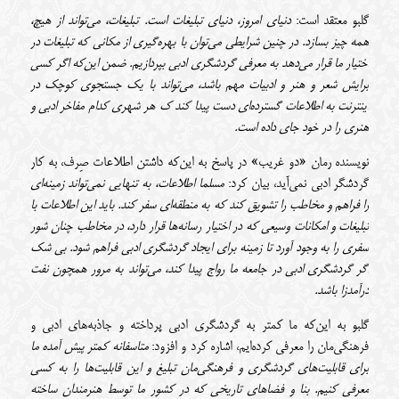
گلبو معتقد است:
دنیای امروز، دنیای تبلیغات است. تبلیغات، می‌تواند از هیچ،
همه چیز بسازد. در چنین شرایطی می‌توان با بهره‌گیری از مکانی که تبلیغات در
اختیار ما قرار می‌دهد به معرفی گردشگری ادبی بپردازیم. ضمن این‌که اگر کسی
برایش شعر و هنر و ادبیات مهم باشد، می‌تواند با یک جستجوی کوچک در
اینترنت به اطلاعات گسترده‌ای دست پیدا کند ک هر شهری کدام مفاخر ادبی و
هنری را در خود جای داده است.
نویسنده رمان «دو غریب» در پاسخ به این‌که داشتن اطلاعات صِرف، به کار
گردشگر ادبی نمی‌آید، بیان کرد:
مسلما اطلاعات، به تنهایی نمی‌تواند زمینه‌ای
را فراهم و مخاطب را تشویق کند که به منطقه‌ای سفر کند. باید این اطلاعات با
تبلیغات و امکانات وسیعی که در اختیار رسانه‌ها قرار دارد، در مخاطب چنان شور
سفری را به‌ وجود آورد تا زمینه برای ایجاد گردشگری ادبی فراهم شود. بی شک
اگر گردشگری ادبی در جامعه ما رواج پیدا کند، می‌تواند به مرور همچون نفت
درآمدزا باشد.
گلبو به این‌که ما کمتر به گردشگری ادبی پرداخته و جاذبه‌های ادبی و
فرهنگی‌مان را معرفی کرده‌ایم، اشاره کرد و افزود:
متاسفانه کمتر پیش آمده ما
برای قابلیت‌های گردشگری و فرهنگی‌مان تبلیغ و این قابلیت‌ها را به کسی
معرفی کنیم. بنا و فضاهای تاریخی که در کشور ما توسط هنرمندان ساخته