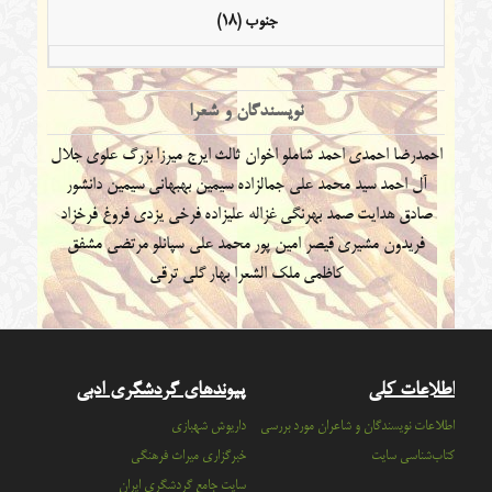
جنوب (18)
نویسندگان و شعرا
احمدرضا احمدی
احمد شاملو
اخوان ثالث
ایرج میرزا
بزرگ علوی
جلال
آل احمد
سید محمد علی جمالزاده
سیمین بهبهانی
سیمین دانشور
صادق هدایت
صمد بهرنگی
غزاله علیزاده
فرخی یزدی
فروغ فرخزاد
فریدون مشیری
قیصر امین پور
محمد علی سپانلو
مرتضی مشفق
کاظمی
ملک الشعرا بهار
گلی ترقی
اطلاعات کلی
پیوندهای گردشگری ادبی
اطلاعات نویسندگان و شاعران مورد بررسی
داریوش شهبازی
کتاب‌شناسی سایت
خبرگزاری میراث فرهنگی
سايت جامع گردشگري ايران