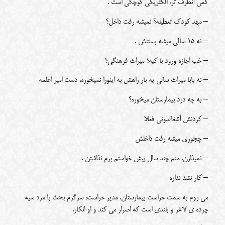
کمی آنطرف تر، الکتریکی کوچکی است .
– مهد کودک تعطیله؟ نمیشه رفت داخل؟
– نه 15 سالی میشه بستنش .
– خب اجازه ورود با کیه؟ میراث فرهنگی؟
– نه بابا میراث سالی یه بار راهش به اینورا نمیخوره، دست امیر اعلمه
– به چه درد بیمارستان میخوره؟
– کردنش آشغالدونی فعلا
– چجوری میشه رفت داخلش
– نمیذارن. منم چند سال پیش خواستم برم نذاشتن .
– کار نشد نداره
می روم به سمت حراست بیمارستان. مدیر حراست، سرگرم بحث با مرد سیه
چرده ی لاغر و بلندی است که اصرار می کند و او انکار.