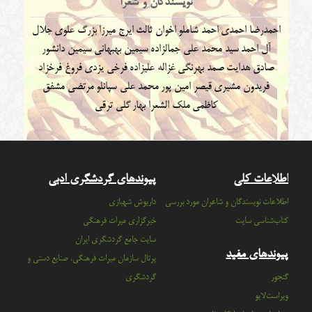
نویسندگان و شعرا
احمدرضا احمدی
احمد شاملو
اخوان ثالث
ایرج میرزا
بزرگ علوی
جلال
آل احمد
سید محمد علی جمالزاده
سیمین بهبهانی
سیمین دانشور
صادق هدایت
صمد بهرنگی
غزاله علیزاده
فرخی یزدی
فروغ فرخزاد
فریدون مشیری
قیصر امین پور
محمد علی سپانلو
مرتضی مشفق
کاظمی
ملک الشعرا بهار
گلی ترقی
اطلاعات کلی
پیوندهای گردشگری ادبی
اطلاعات نویسندگان و شاعران مورد بررسی
داریوش شهبازی
کتاب‌شناسی سایت
خبرگزاری میراث فرهنگی
سايت جامع گردشگري ايران
پیوندهای مفید
پرتال سازمان ميراث فرهنگي، صنايع دستي و
گنجور
گردشگري
ویراست‌لایو