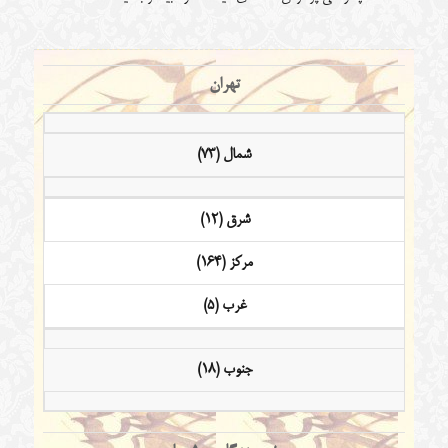
تهران
شمال (73)
شرق (12)
مرکز (164)
غرب (5)
جنوب (18)