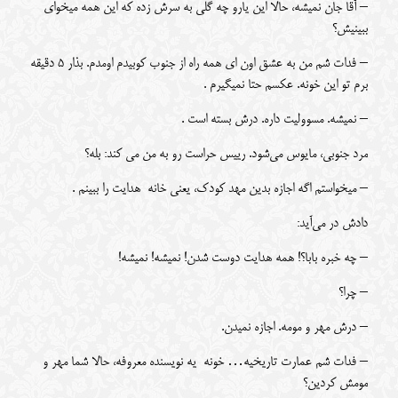
– آقا جان نمیشه، حالا این یارو چه گلی به سرش زده که این همه میخوای
ببینیش؟
– فدات شم من به عشق اون ای همه راه از جنوب کوبیدم اومدم. بذار 5 دقیقه
برم تو این خونه. عکسم حتا نمیگیرم .
– نمیشه. مسوولیت داره. درش بسته است .
مرد جنوبی، مایوس می‌شود. رییس حراست رو به من می کند: بله؟
– میخواستم اگه اجازه بدین مهد کودک، یعنی خانه هدایت را ببینم .
دادش در می‌آید:
– چه خبره بابا؟! همه هدایت دوست شدن! نمیشه! نمیشه!
– چرا؟
– درش مهر و مومه. اجازه نمیدن.
– فدات شم عمارت تاریخیه… خونه یه نویسنده معروفه، حالا شما مهر و
مومش کردین؟