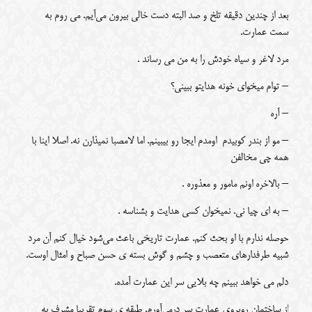
بعد از چندین دقیقه تلخ و صد البته دست خالی بیرون می‌آیم. می روم به
سمت عمارت.
مرد لاغر و سیاه خودش را به من می رساند .
– توام میخوای خونه هدایتو ببینی؟
– آره
– مو از بندر کوبیدم اومدم ایجا رو بیبینم. اما لامصبا نمیذارن نه. اصلا اینا با
همه چی مخالفن
– بالاخره اونم مامور و معذوره .
– به ای چیا نی. نمیخوان کسی هدایت و بشناسه .
حوصله ندارم با او بحث کنم. عمارت تاریخی باعث می‌شود خیال کنم آن مرد
شبیه طرفدارهای متعصب و چشم و گوش بسته ی حسن صباح و امثال اوست.
دلم می خواهد ببینم چه بلایی سر این عمارت آمده.
از ساختمان روبروی عمارت سر در‌می‌آورم. طبقه ی سوم تقریبا مشرف به