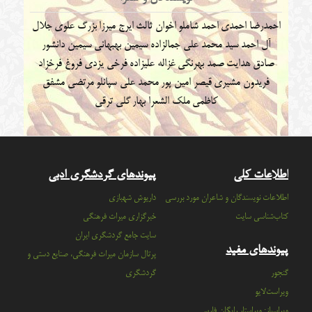
احمدرضا احمدی
احمد شاملو
اخوان ثالث
ایرج میرزا
بزرگ علوی
جلال
آل احمد
سید محمد علی جمالزاده
سیمین بهبهانی
سیمین دانشور
صادق هدایت
صمد بهرنگی
غزاله علیزاده
فرخی یزدی
فروغ فرخزاد
فریدون مشیری
قیصر امین پور
محمد علی سپانلو
مرتضی مشفق
کاظمی
ملک الشعرا بهار
گلی ترقی
اطلاعات کلی
پیوندهای گردشگری ادبی
اطلاعات نویسندگان و شاعران مورد بررسی
داریوش شهبازی
کتاب‌شناسی سایت
خبرگزاری میراث فرهنگی
سايت جامع گردشگري ايران
پیوندهای مفید
پرتال سازمان ميراث فرهنگي، صنايع دستي و
گنجور
گردشگري
ویراست‌لایو
ویراسباز: ویراستار رایگان فارسی