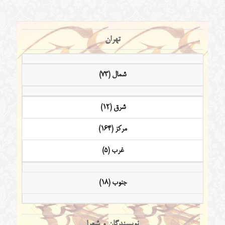
تهران
شمال (73)
شرق (12)
مرکز (164)
غرب (5)
جنوب (18)
نویسندگان و شعرا