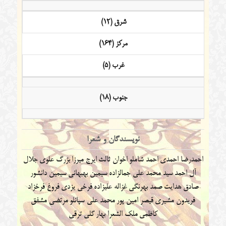
شرق (12)
مرکز (164)
غرب (5)
جنوب (18)
نویسندگان و شعرا
احمدرضا احمدی
احمد شاملو
اخوان ثالث
ایرج میرزا
بزرگ علوی
جلال
آل احمد
سید محمد علی جمالزاده
سیمین بهبهانی
سیمین دانشور
صادق هدایت
صمد بهرنگی
غزاله علیزاده
فرخی یزدی
فروغ فرخزاد
فریدون مشیری
قیصر امین پور
محمد علی سپانلو
مرتضی مشفق
کاظمی
ملک الشعرا بهار
گلی ترقی