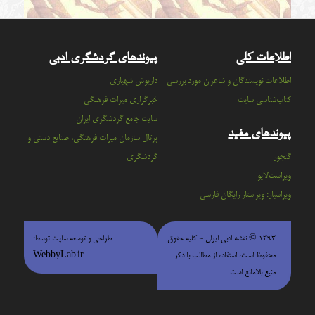
اطلاعات کلی
پیوندهای گردشگری ادبی
اطلاعات نویسندگان و شاعران مورد بررسی
داریوش شهبازی
کتاب‌شناسی سایت
خبرگزاری میراث فرهنگی
سايت جامع گردشگري ايران
پیوندهای مفید
پرتال سازمان ميراث فرهنگي، صنايع دستي و
گنجور
گردشگري
ویراست‌لایو
ویراسباز: ویراستار رایگان فارسی
۱۳۹۳ © نقشه ادبی ایران - كليه حقوق
طراحی و توسعه سایت توسط:
محفوظ است، استفاده از مطالب با ذكر
WebbyLab.ir
منبع بلامانع است.