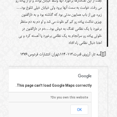
جفت از این تفنگدارها برخورد آنها وسط خیابان بودند و او از پیاده رو
می رفت. خواست به سمت آنها برود ولی خیابان خیلی شلوغ بود…
زیره چی از باب همایون مدتی بود که گذشته بود و به دارالفنون
چیزی نداشت پیاده رو کم کم خلوت می شد و او دم به دم منتظر
برخورد با یک نظامی تفنگ به دوش بود…دم در دارالفنون در
خلوتی پیاده رو سرانجام به یک نظامی برخورد پا آهسته کرد و بی
اعتنا دنبال نظامی راه افتاد
سه تار: آرزوی قدرت،113-114،تهران: انتشارات فردوس،1376
This page can't load Google Maps correctly.
Do you own this website?
OK