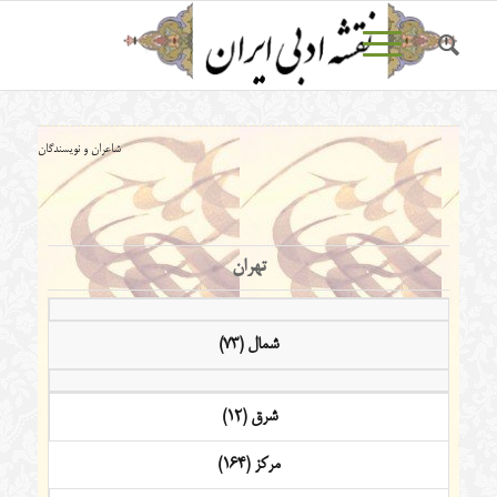
شاعران و نویسندگان
تهران
شمال (73)
شرق (12)
مرکز (164)