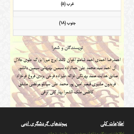
غرب (5)
جنوب (18)
نویسندگان و شعرا
احمدرضا احمدی
احمد شاملو
اخوان ثالث
ایرج میرزا
بزرگ علوی
جلال
آل احمد
سید محمد علی جمالزاده
سیمین بهبهانی
سیمین دانشور
صادق هدایت
صمد بهرنگی
غزاله علیزاده
فرخی یزدی
فروغ فرخزاد
فریدون مشیری
قیصر امین پور
محمد علی سپانلو
مرتضی مشفق
کاظمی
ملک الشعرا بهار
گلی ترقی
اطلاعات کلی
پیوندهای گردشگری ادبی
اطلاعات نویسندگان و شاعران مورد بررسی
داریوش شهبازی