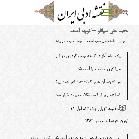
محمد علی سپانلو – کوچه آصف
/
در
تهران - نامشخص
,
کوچه آصف
توسط
حمیده نوح پیشه
یک تکه آواز در گنجه چوبِ گردوی تهران
و یا کوی آصف و یا آب منگل
ویا گنجه، آن شهر گمگشته شاعر هفت پیکر
که اکنون بر او قوم سقلاب میراث خوار است.
منظومه تهران: یک تکه آواز، 11
تهران: فرهنگ معاصر، 1384
تو پی‌جوی پس‌کوچه زادبوم خودی: آب منگل، شتردار، آصف