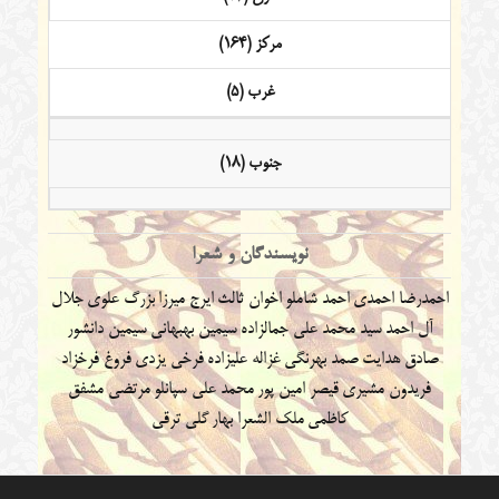
مرکز (164)
غرب (5)
جنوب (18)
نویسندگان و شعرا
احمدرضا احمدی
احمد شاملو
اخوان ثالث
ایرج میرزا
بزرگ علوی
جلال
آل احمد
سید محمد علی جمالزاده
سیمین بهبهانی
سیمین دانشور
صادق هدایت
صمد بهرنگی
غزاله علیزاده
فرخی یزدی
فروغ فرخزاد
فریدون مشیری
قیصر امین پور
محمد علی سپانلو
مرتضی مشفق
کاظمی
ملک الشعرا بهار
گلی ترقی