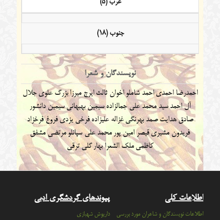
غرب (5)
جنوب (18)
نویسندگان و شعرا
احمدرضا احمدی
احمد شاملو
اخوان ثالث
ایرج میرزا
بزرگ علوی
جلال
آل احمد
سید محمد علی جمالزاده
سیمین بهبهانی
سیمین دانشور
صادق هدایت
صمد بهرنگی
غزاله علیزاده
فرخی یزدی
فروغ فرخزاد
فریدون مشیری
قیصر امین پور
محمد علی سپانلو
مرتضی مشفق
کاظمی
ملک الشعرا بهار
گلی ترقی
اطلاعات کلی
پیوندهای گردشگری ادبی
اطلاعات نویسندگان و شاعران مورد بررسی
داریوش شهبازی