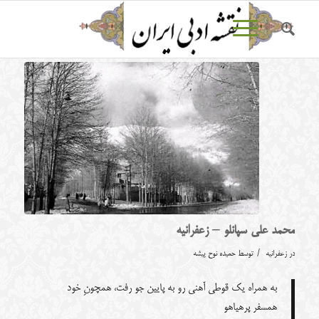
محمد علی سپانلو – زعفرانیه
/
در
زعفرانیه
توسط
حمیده نوح پیشه
به همراه یک قوطی آهنی رو به پایین جو رفت، همچونِ خود
همسفر پرهیاهو