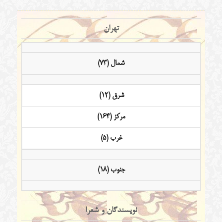
تهران
شمال (73)
شرق (12)
مرکز (164)
غرب (5)
جنوب (18)
نویسندگان و شعرا