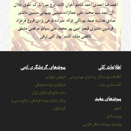
احمدرضا احمدی
احمد شاملو
اخوان ثالث
ایرج میرزا
بزرگ علوی
جلال
آل احمد
سید محمد علی جمالزاده
سیمین بهبهانی
سیمین دانشور
صادق هدایت
صمد بهرنگی
غزاله علیزاده
فرخی یزدی
فروغ فرخزاد
فریدون مشیری
قیصر امین پور
محمد علی سپانلو
مرتضی مشفق
کاظمی
ملک الشعرا بهار
گلی ترقی
اطلاعات کلی
پیوندهای گردشگری ادبی
اطلاعات نویسندگان و شاعران مورد بررسی
داریوش شهبازی
کتاب‌شناسی سایت
خبرگزاری میراث فرهنگی
سايت جامع گردشگري ايران
پیوندهای مفید
پرتال سازمان ميراث فرهنگي، صنايع دستي و
گنجور
گردشگري
ویراست‌لایو
ویراسباز: ویراستار رایگان فارسی