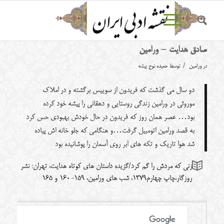
صادق هدایت – ورامین
/
در
ورامین
توسط
حمیده نوح پیشه
دو سال می گذشت که فریدون از سوییس برگشته و در املاک
موروثی در ورامین زندگی روستایی و دهقانی را پیشه خود کرده
بود… عصر همان روز که فریدون در حال خودش بهبودی حس کرد
به قصد ورامین اتومبیل گرفت…و هنگامی که جلو خانه اش پیاده
شد هوا تاریک و تکه های ابر روی آسمان را پوشانیده بود
زنی که مردش را گم کرد/گزیده داستان های کوتاه هدایت، تهران: نشر
روزگار،چاپ چهارم1379، شب های ورامین، 159-160 و 165