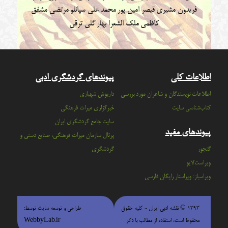
فریدون مشیری
قیصر امین پور
محمد علی سپانلو
مرتضی مشفق
کاظمی
ملک الشعرا بهار
گلی ترقی
اطلاعات کلی
پیوندهای گردشگری ادبی
اطلاعات نویسندگان و شاعران مورد بررسی
داریوش شهبازی
کتاب‌شناسی سایت
خبرگزاری میراث فرهنگی
سايت جامع گردشگري ايران
پیوندهای مفید
پرتال سازمان ميراث فرهنگي، صنايع دستي و
گنجور
گردشگري
ویراست‌لایو
ویراسباز: ویراستار رایگان فارسی
۱۳۹۳ © نقشه ادبی ایران - كليه حقوق
طراحی و توسعه سایت توسط:
محفوظ است، استفاده از مطالب با ذكر
WebbyLab.ir