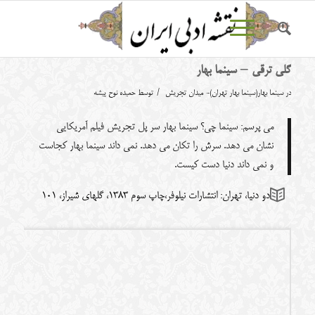
گلی ترقی – سینما بهار
/
در
سینما بهار(سینما بهار تهران)- میدان تجریش
توسط
حمیده نوح پیشه
می پرسم: سینما چی؟ سینما بهار سر پل تجریش فیلم آمریکایی
نشان می دهد. سرش را تکان می دهد. نمی داند سینما بهار کجاست
و نمی داند دنیا دست کیست.
دو دنیا، تهران: انتشارات نیلوفر،چاپ سوم 1383، گلهای شیراز، 101