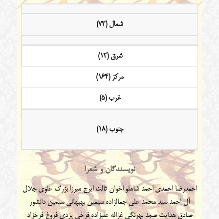
شمال (73)
شرق (12)
مرکز (164)
غرب (5)
جنوب (18)
نویسندگان و شعرا
احمدرضا احمدی
احمد شاملو
اخوان ثالث
ایرج میرزا
بزرگ علوی
جلال
آل احمد
سید محمد علی جمالزاده
سیمین بهبهانی
سیمین دانشور
صادق هدایت
صمد بهرنگی
غزاله علیزاده
فرخی یزدی
فروغ فرخزاد