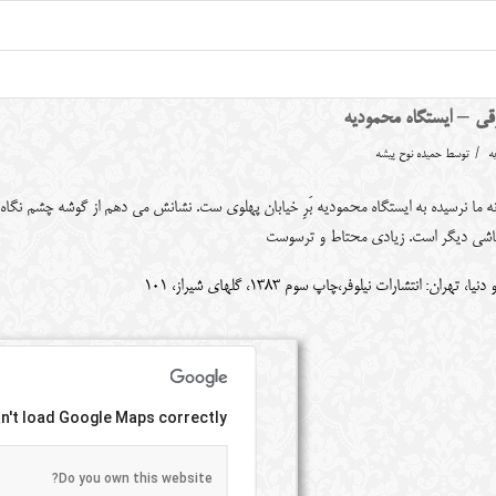
قی – ایستگاه محمودیه
/
ه
توسط
حمیده نوح پیشه
ه ما نرسیده به ایستگاه محمودیه بَرِ خیابان پهلوی ست. نشانش می دهم از گوشه چشم نگاه م
اشی دیگر است. زیادی محتاط و ترسوست
دنیا، تهران: انتشارات نیلوفر،چاپ سوم 1383، گلهای شیراز، 101
n't load Google Maps correctly.
Do you own this website?