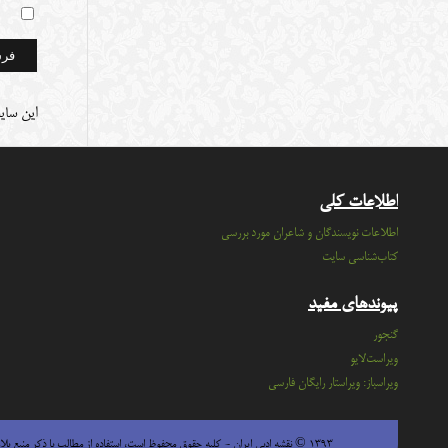
این سای
اطلاعات کلی
اطلاعات نویسندگان و شاعران مورد بررسی
کتاب‌شناسی سایت
پیوندهای مفید
گنجور
ویراست‌لایو
ویراسباز: ویراستار رایگان فارسی
۱۳۹۳ © نقشه ادبی ایران - كليه حقوق محفوظ است، استفاده از مطالب با ذكر منبع بلامانع است.