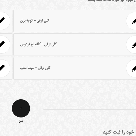
 موارد نیز مورد علاقه شما باشد
گلی ترقی - کوچه برلن
گلی ترقی - کافه باغ فردوس
گلی ترقی - سینما ستاره
0
پاسخ
 خود را ثبت کنید