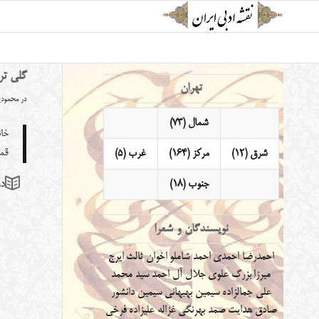
گلی تر
تهران
در
محمودی
شمال (73)
خان
قم
شرق (12)
مرکز (164)
غرب (5)
جنوب (18)
دو 
نویسندگان و شعرا
احمدرضا احمدی
احمد شاملو
اخوان ثالث
ایرج
میرزا
بزرگ علوی
جلال آل احمد
سید محمد
علی جمالزاده
سیمین بهبهانی
سیمین دانشور
صادق هدایت
صمد بهرنگی
غزاله علیزاده
فرخی