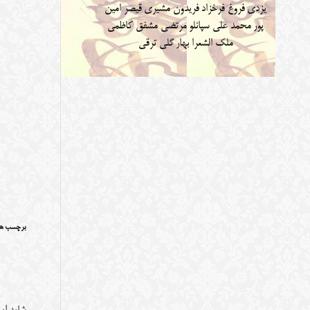
یزدی
فروغ فرخزاد
فریدون مشیری
قیصر امین
پور
محمد علی سپانلو
مرتضی مشفق کاظمی
ملک الشعرا بهار
گلی ترقی
برچسب ها