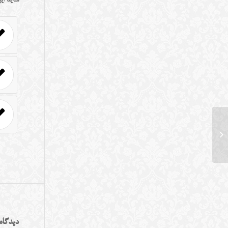
شاید این
گلی ترقی – میدان بهارستان
دیدگاه