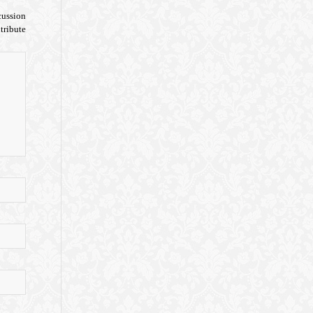
cussion?
tribute!