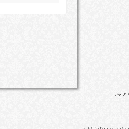
:
گلی ترقی