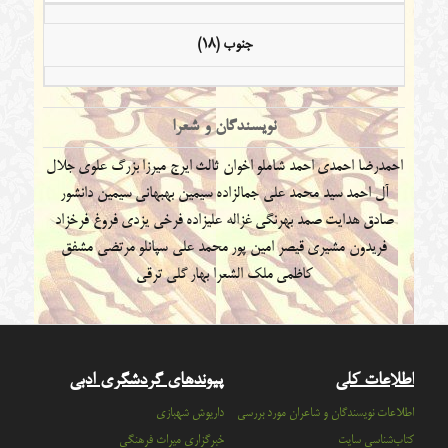
جنوب (18)
نویسندگان و شعرا
احمدرضا احمدی
احمد شاملو
اخوان ثالث
ایرج میرزا
بزرگ علوی
جلال
آل احمد
سید محمد علی جمالزاده
سیمین بهبهانی
سیمین دانشور
صادق هدایت
صمد بهرنگی
غزاله علیزاده
فرخی یزدی
فروغ فرخزاد
فریدون مشیری
قیصر امین پور
محمد علی سپانلو
مرتضی مشفق
کاظمی
ملک الشعرا بهار
گلی ترقی
اطلاعات کلی
پیوندهای گردشگری ادبی
اطلاعات نویسندگان و شاعران مورد بررسی
داریوش شهبازی
کتاب‌شناسی سایت
خبرگزاری میراث فرهنگی