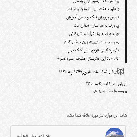
بود امید که دوشیزگان روشندل
ز علم و عفت ازین بوستان برند ثمر
ز یمن پرورش نیک و حسن آموزش
بپرورند به هر سال عده‌ای مادر
چو شد تمام بنا، خواستند تاربخش
به رسم سنت دیرینه زین سخن گستر
رقم زد از پی تاریخ سال کلک بهار
که‌: «‌باد این هنرستان مطاف علم و هنر»
دیوان اشعار، ماده تاریخ(1365ق)، 1120
تهران: انتشارات نگاه، 1390
برچسب ها:
ملک الشعرا بهار
شاید این موارد نیز مورد علاقه شما باشد
ملک الشعرا بهار - البرز کوه