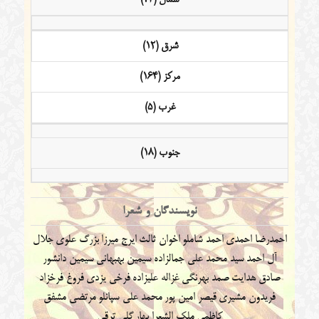
شرق (12)
مرکز (164)
غرب (5)
جنوب (18)
نویسندگان و شعرا
احمدرضا احمدی
احمد شاملو
اخوان ثالث
ایرج میرزا
بزرگ علوی
جلال
آل احمد
سید محمد علی جمالزاده
سیمین بهبهانی
سیمین دانشور
صادق هدایت
صمد بهرنگی
غزاله علیزاده
فرخی یزدی
فروغ فرخزاد
فریدون مشیری
قیصر امین پور
محمد علی سپانلو
مرتضی مشفق
کاظمی
ملک الشعرا بهار
گلی ترقی