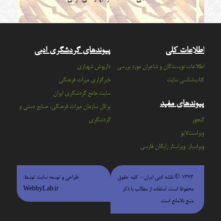
اطلاعات کلی
پیوندهای گردشگری ادبی
اطلاعات نویسندگان و شاعران مورد بررسی
داریوش شهبازی
کتاب‌شناسی سایت
خبرگزاری میراث فرهنگی
سايت جامع گردشگري ايران
پیوندهای مفید
پرتال سازمان ميراث فرهنگي، صنايع دستي و
گنجور
گردشگري
ویراست‌لایو
ویراسباز: ویراستار رایگان فارسی
۱۳۹۳ © نقشه ادبی ایران - كليه حقوق
طراحی و توسعه سایت توسط:
محفوظ است، استفاده از مطالب با ذكر
WebbyLab.ir
منبع بلامانع است.