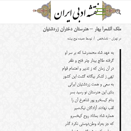
ملک الشعرا بهار – هنرستان دختران زردشتیان
/
در
تهران - نامشخص
توسط
حمیده نوح پیشه
به عهد شاه محمدرضا که بر سر او
گرفته طالع بیدار چتر فتح و ظفر
در آن زمان که ز تدبیر و اهتمام قوام
تهی ز لشکر بیگانه گشت این کشور
به سعی و همت زردشتیان ایرانی
بنای این هنرستان نو رسید بسر
بنام کیسخرو پور شاهرخ آن را
لقب نهادند آزادگان نیک‌سیر
هماره شاد بماناد روح کیخسرو
که جز به‌راه وطن‌دوستی نکرد گذر