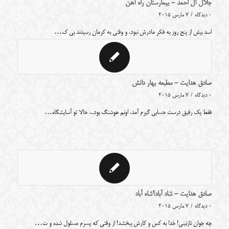
جلال آل احمد - بیمارستان راه آهن
0 دیدگاه
/
7 مارس 2015
اسد بیش از پنج روز به فکر مادرش نبود. و وقتی به کرمان رسیدند بی ک…
صادق هدایت - مطبعه بهار دانش
0 دیدگاه
/
7 مارس 2015
فقط یک رفیق درست حسابی گیرم آمد، اونم هوشنگ بود... حالا تو آسایشگاه…
صادق هدایت - شاد آباد؟شاه آباد
0 دیدگاه
/
7 مارس 2015
چه جوان نازنینی! خدا به کس و کارش ببخشد! از وقتی که پسرم مسلول شده و ت…