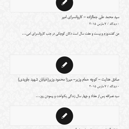
سید محمد علی جمالزاده - کاروانسرای امیر
0 دیدگاه
/
7 مارس 2015
من کفشدوزم و بیست و هفت سال است دکان کوچکی در جنب کاروانسرای امی…
صادق هدایت - کوچه حمام وزیر- میرزا محمود وزیر(خیابان شهید جاویدی)
0 دیدگاه
/
7 مارس 2015
سید نصرالله پس از هفتاد و چهار سال زندگی یکنواخت و پیمودن روز…