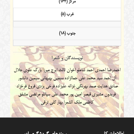
مرکز (164)
غرب (5)
جنوب (18)
نویسندگان و شعرا
احمدرضا احمدی
احمد شاملو
اخوان ثالث
ایرج میرزا
بزرگ علوی
جلال
آل احمد
سید محمد علی جمالزاده
سیمین بهبهانی
سیمین دانشور
صادق هدایت
صمد بهرنگی
غزاله علیزاده
فرخی یزدی
فروغ فرخزاد
فریدون مشیری
قیصر امین پور
محمد علی سپانلو
مرتضی مشفق
کاظمی
ملک الشعرا بهار
گلی ترقی