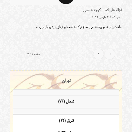
غزاله علیزاده - کوچه عباسی
0 دیدگاه
/
7 مارس 2015
ساعت پنج عصر بود باد می‌آمد از نوک شاخه‌ها برگهای زرد پرواز می…
2
1
صفحه 1 از 2
تهران
شمال (73)
شرق (12)