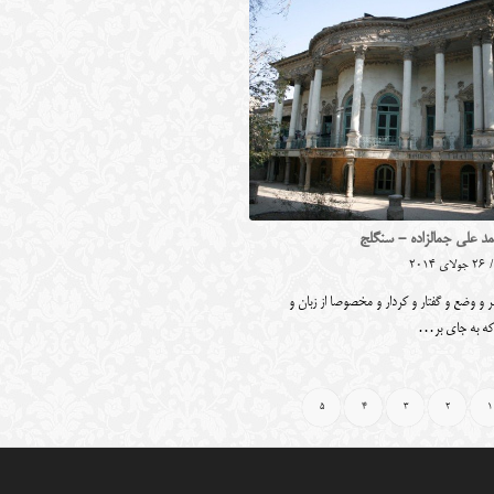
د علی جمالزاده - سنگلج
/
26 جولای 2014
ر و وضع و گفتار و کردار و مخصوصا از زبان و
که به جای بر…
5
4
3
2
1