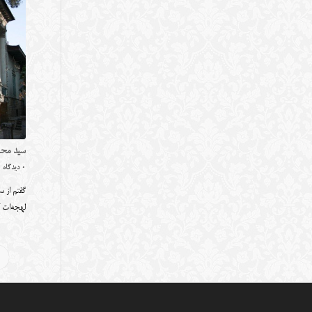
سید محم
0 دیدگاه
گفتم از س
لهجه‌ات 