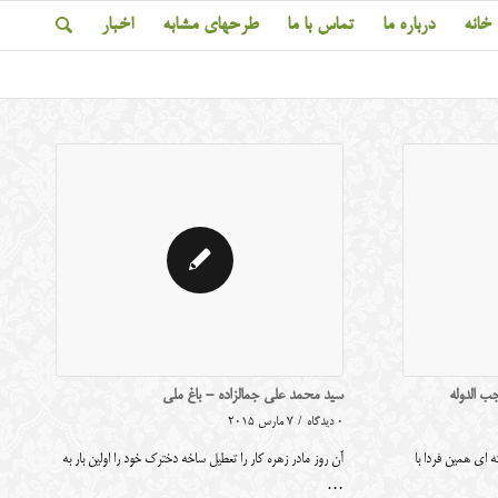
خانه
درباره ما
تماس با ما
طرحهای مشابه
اخبار
ب الدوله
سید محمد علی جمالزاده - باغ ملی
0 دیدگاه
/
7 مارس 2015
ه ای همین فردا با
آن روز مادر زهره کار را تعطیل ساخه دخترک خود را اولین بار به
…