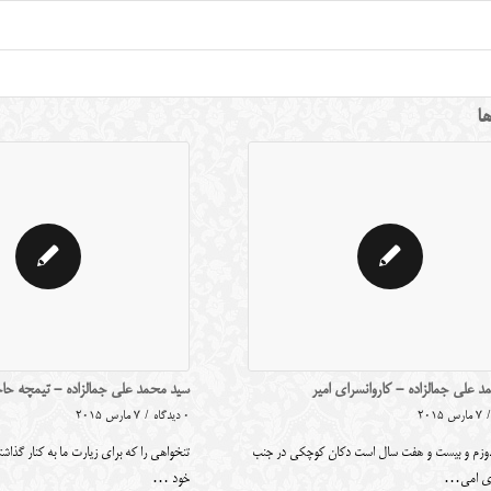
ها
 علی جمالزاده - کاروانسرای امیر
سید محمد علی جمالزاده - تیمچه حاج
/
7 مارس 2015
0 دیدگاه
/
7 مارس 2015
زم و بیست و هفت سال است دکان کوچکی در جنب
تنخواهی را که برای زیارت ما به کنار گذاشت
رای امی…
خود …