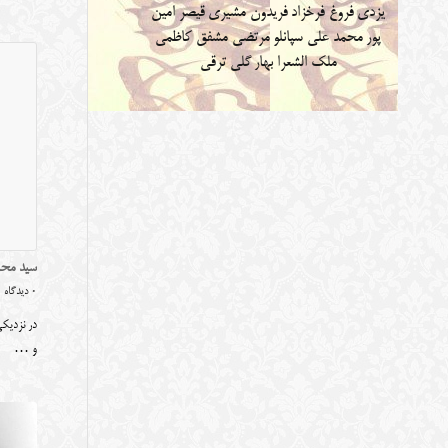
یزدی
فروغ فرخزاد
فریدون مشیری
قیصر امین
پور
محمد علی سپانلو
مرتضی مشفق کاظمی
ملک الشعرا بهار
گلی ترقی
سید محمد
0 دیدگاه
در نزدیکی
و …