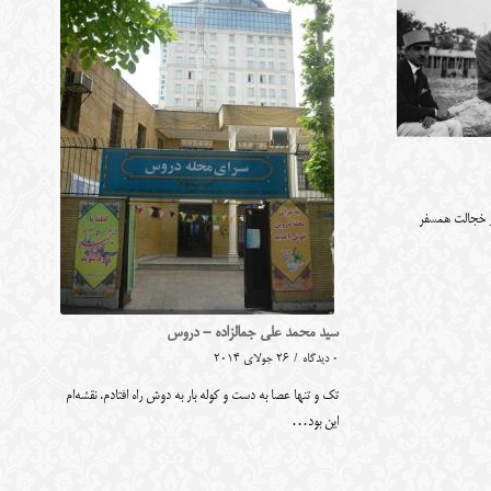
از خجالت همسفر
سید محمد علی جمالزاده - دروس
0 دیدگاه
/
26 جولای 2014
تک و تنها عصا به دست و کوله بار به دوش راه افتادم. نقشه‌ام
این بود…