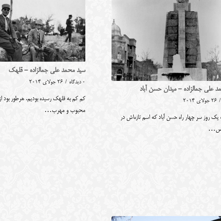
سید محمد علی جمالزاده - قلهک
0 دیدگاه
/
26 جولای 2014
د علی جمالزاده - میدان حسن آباد
کم کم به قلهک رسیده بودیم. هرطور بود 
/
26 جولای 2014
محبوب و مهرب…
یک روز سر چهار راه حسن آباد که اسم تازه‌اش در
نیس…