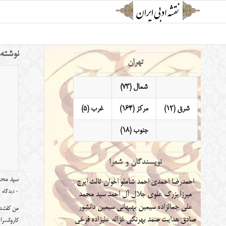
نوشته‌
تهران
شمال (73)
شرق (12)
مرکز (164)
غرب (5)
جنوب (18)
نویسندگان و شعرا
سید محمد
احمدرضا احمدی
احمد شاملو
اخوان ثالث
ایرج
0 دیدگاه
میرزا
بزرگ علوی
جلال آل احمد
سید محمد
علی جمالزاده
سیمین بهبهانی
سیمین دانشور
من کفشدو
صادق هدایت
صمد بهرنگی
غزاله علیزاده
فرخی
کاروانس