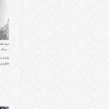
سید محم
0 دیدگاه
یادم است 
خاطرم 