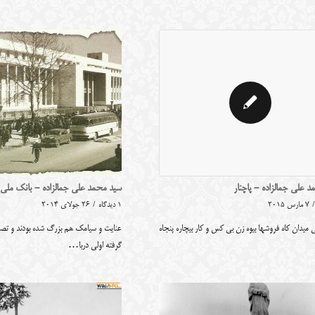
سید محمد علی جمالزاده - بانک ملی ش
 علی جمالزاده - پاچنار
1 دیدگاه
/
26 جولای 2014
/
7 مارس 2015
عنایت و سیامک هم بزرگ شده بودند و تصد
 میدان کاه فروشها بیوه زن بی کس و کار بیچاره پنجاه
گرفته اولی دربا…