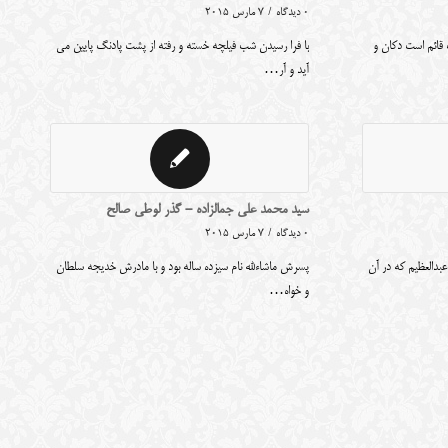
0 دیدگاه
/
7 مارس 2015
 قائم است دکان و
با فرا رسیدن شب فیلچه خسته و رفته از پشت پادنگ پایین می
آید و آر…
سید محمد علی جمالزاده - گذر لوطی صالح
0 دیدگاه
/
7 مارس 2015
دالعظیم که در آن
پسرش ماشاءلله نام سیزده ساله بود و با مادرش خدیجه سلطان
و خواه…