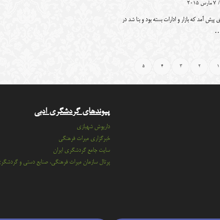
/
7 مارس 2015
 پیش آمد که بازار و ادارات بسته بود و بنا شد در
…
5
4
3
2
1
پیوندهای گردشگری ادبی
داریوش شهبازی
خبرگزاری میراث فرهنگی
سايت جامع گردشگري ايران
پرتال سازمان ميراث فرهنگي، صنايع دستي و گردشگر