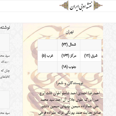
نوشته‌
تهران
شمال (73)
شرق (12)
مرکز (164)
غرب (5)
سید محم
0 دیدگاه
جنوب (18)
چنان که 
لاقباهای
نویسندگان و شعرا
احمدرضا احمدی
احمد شاملو
اخوان ثالث
ایرج
میرزا
بزرگ علوی
جلال آل احمد
سید محمد
علی جمالزاده
سیمین بهبهانی
سیمین دانشور
صادق هدایت
صمد بهرنگی
غزاله علیزاده
فرخی
سید محمد