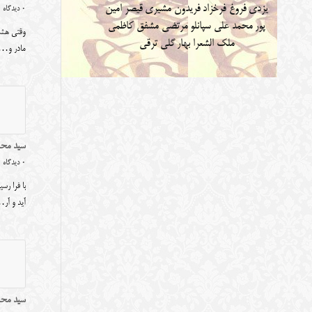
یزدی
فروغ فرخزاد
فریدون مشیری
قیصر امین
0 دیدگاه
پور
محمد علی سپانلو
مرتضی مشفق کاظمی
وقتی هشتا
ملک الشعرا بهار
گلی ترقی
مادر و…
سید محمد
0 دیدگاه
با فرا رس
آید و آر
سید محم