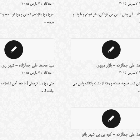
/
7 مارس 2015
0 دیدگاه
/
7 مارس 2015
د سالی پیش از این من کودکی بیش نبودم و با پدر و
امروز روز پانزدهم شعبان و روز تولد حضرت
بازاره…
 علی جمالزاده - بازار مروی
سید محمد علی جمالزاده - شهر ری
/
7 مارس 2015
0 دیدگاه
/
7 مارس 2015
یدن شب فیلچه خسته و رفته از پشت پادنگ پایین می
حتی روزی{کرمعلی} با خط آهن شاهزاده عب
…
اوقات ا…
د علی جمالزاده - کوه بی بی شهر بانو