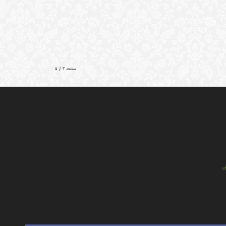
صفحه 3 از 5
ي