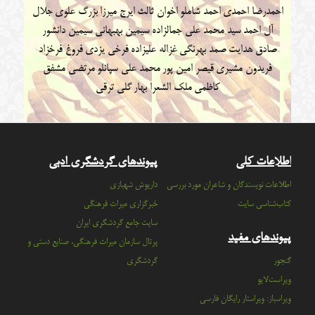
احمدرضا احمدی
احمد شاملو
اخوان ثالث
ایرج میرزا
بزرگ علوی
جلال
آل احمد
سید محمد علی جمالزاده
سیمین بهبهانی
سیمین دانشور
صادق هدایت
صمد بهرنگی
غزاله علیزاده
فرخی یزدی
فروغ فرخزاد
فریدون مشیری
قیصر امین پور
محمد علی سپانلو
مرتضی مشفق
کاظمی
ملک الشعرا بهار
گلی ترقی
اطلاعات کلی
پیوندهای گردشگری ادبی
اطلاعات نویسندگان و شاعران مورد بررسی
داریوش شهبازی
کتاب‌شناسی سایت
خبرگزاری میراث فرهنگی
سايت جامع گردشگري ايران
پیوندهای مفید
پرتال سازمان ميراث فرهنگي، صنايع دستي و
گنجور
گردشگري
ویراست‌لایو
ویراسباز: ویراستار رایگان فارسی