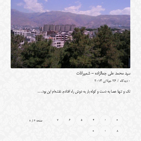
سید محمد علی جمالزاده - شمیرانات
0 دیدگاه
/
26 جولای 2014
تک و تنها عصا به دست و کوله بار به دوش راه افتادم. نقشه‌ام این بود…
7
6
5
4
‹
«
صفحه 6 از 8
»
›
8