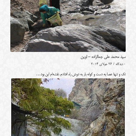
سید محمد علی جمالزاده - اوین
0 دیدگاه
/
26 جولای 2014
تک و تنها عصا به دست و کوله بار به دوش راه افتادم. نقشه‌ام این بود…