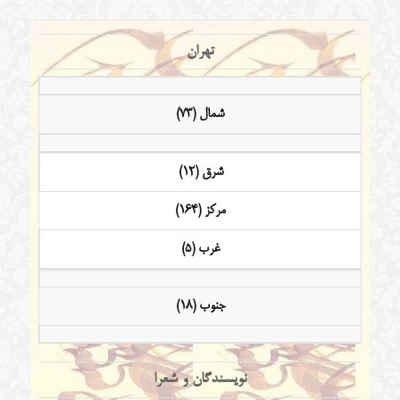
تهران
شمال (73)
شرق (12)
مرکز (164)
غرب (5)
جنوب (18)
نویسندگان و شعرا