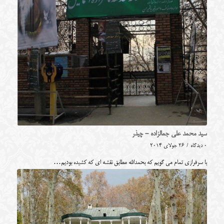
سید محمد علی جمالزاده - چیذر
0 دیدگاه
/
26 جولای 2014
با سرفرازی تمام می گویم که بحمدالله مطابق نقشه ای که کشیده بودیم…