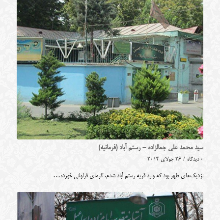
سید محمد علی جمالزاده - رستم آباد (فرمانیه)
0 دیدگاه
/
26 جولای 2014
نزدیک‌های ظهر بود که وارد قریه رستم آباد شدم. گرمای فراوانی خورده…