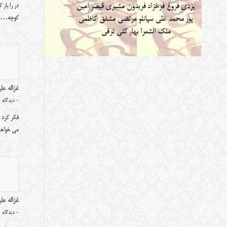
یزدی
فروغ فرخزاد
فریدون مشیری
قیصر امین
در را باز
کوچه…
پور
محمد علی سپانلو
مرتضی مشفق کاظمی
ملک الشعرا بهار
گلی ترقی
غزاله علی
0 دیدگاه
فکر کرد 
می خواه
غزاله عل
0 دیدگاه