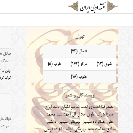
تهران
شمال (73)
صادق هد
0 دیدگاه
شرق (12)
مرکز (164)
غرب (5)
اولین بار
جنوب (18)
کوک کر
نویسندگان و شعرا
احمدرضا احمدی
احمد شاملو
اخوان ثالث
ایرج
میرزا
بزرگ علوی
جلال آل احمد
سید محمد
غزاله علی
علی جمالزاده
سیمین بهبهانی
سیمین دانشور
0 دیدگاه
صادق هدایت
صمد بهرنگی
غزاله علیزاده
فرخی