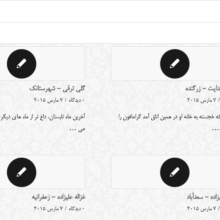
ایت - زرگنده
گلی ترقی - شهرستانک
/
7 مارس 2015
0 دیدگاه
/
7 مارس 2015
 که خجسته به خانه او در همین اتاق آمد گرامافون را
آخرین ماه تابستان، داغ تر از ماه های دیگر
د…
می …
زاده - سعدآباد
غزاله علیزاده - زعفرانیه
/
7 مارس 2015
0 دیدگاه
/
7 مارس 2015