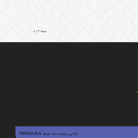
صفحه 3 از 8
ي
طراحی و توسعه سایت توسط:
WebbyLab.ir