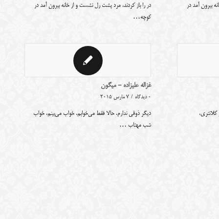
نه بیرون آمد در
در را باز کردند، مرد پشت رل نشست و از خانه بیرون آمد در
کوچه…
غزاله علیزاده - میگون
0 دیدگاه
/
7 مارس 2015
 کلانتری،
دیگر ذوقی ندارم. حالا فقط می‌خوابم. خواب می‌بینم، خواب
شب مهتاب …