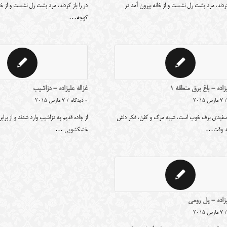
 کردند، مرد پشت رل نشست و از خانه بیرون آمد در
در را باز کردند، مرد پشت رل نشست و از خا
کوچه…
زاده - باغ برق منطقه ۱
غزاله علیزاده - دزاشیب
/
7 مارس 2015
0 دیدگاه
/
7 مارس 2015
سفیدی برف خوب است، شبیه مرگ و کفن، فکر دلش
از جاده قدیم به دزاشیب وارد شدند و از برابر
د وقت…
خشکشویی …
یزاده - پل رومی
/
7 مارس 2015