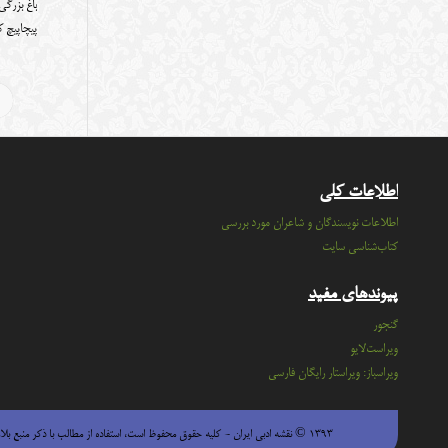
باغ بزرگ
پیچاپیچ
اطلاعات کلی
اطلاعات نویسندگان و شاعران مورد بررسی
کتاب‌شناسی سایت
پیوندهای مفید
گنجور
ویراست‌لایو
ویراسباز: ویراستار رایگان فارسی
۱۳۹۳ © نقشه ادبی ایران - كليه حقوق محفوظ است، استفاده از مطالب با ذكر منبع بلامانع است.