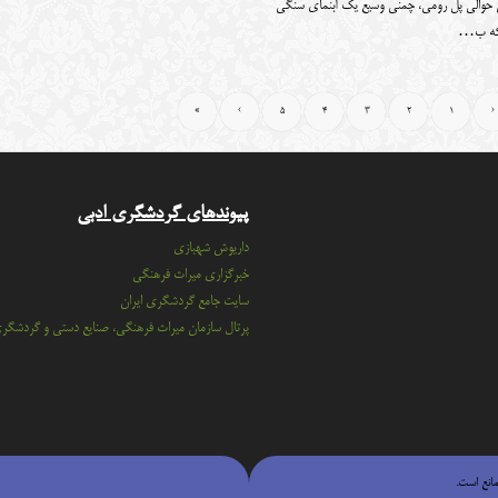
ی حوالی پل رومی، چمنی وسیع یک آبنمای سنگی
 که ب…
»
›
5
4
3
2
1
‹
پیوندهای گردشگری ادبی
داریوش شهبازی
خبرگزاری میراث فرهنگی
سايت جامع گردشگري ايران
پرتال سازمان ميراث فرهنگي، صنايع دستي و گردشگر